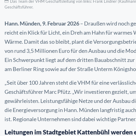
Das Team der VHM Geschäftsleitung von links: Frank Lindner (Kaufmänni
Geschäftsführer.
Hann. Münden, 9. Februar 2026
– Draußen wird noch ges
reicht
ein Klick für Licht, ein Dreh am Hahn für warmes
Wärme. Damit
das so bleibt, plant die Versorgungsbe
von rund
3,5 Millionen Euro für den Ausbau und die Mod
Ein
Schwerpunkt liegt auf dem dritten Bauabschnitt zur
am
Berliner Ring sowie auf der Straße Unterm Königsho
„Seit über 100 Jahren steht die VHM für eine verlässlic
Geschäftsführer
Marc Pfütz. „Wir investieren gezielt, 
gewährleisten.
Leistungsfähige Netze und der Ausbau di
die
Energieversorgung in Hann. Münden langfristig auch
ist.
Regionale
Unternehmen sind dabei wichtige Partner.
Leitungen im Stadtgebiet Kattenbühl werden 