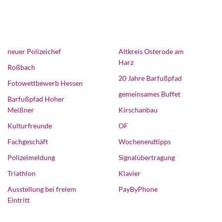
neuer Polizeichef
Altkreis Osterode am
Harz
Roßbach
20 Jahre Barfußpfad
Fotowettbewerb Hessen
gemeinsames Buffet
Barfußpfad Hoher
Meißner
Kirschanbau
Kulturfreunde
OF
Fachgeschäft
Wochenendtipps
Polizeimeldung
Signalübertragung
Triathlon
Klavier
Ausstellung bei freiem
PayByPhone
Eintritt