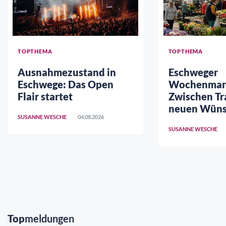
TOPTHEMA
TOPTHEMA
Ausnahmezustand in
Eschweger
Eschwege: Das Open
Wochenmar
Flair startet
Zwischen Tr
neuen Wün
SUSANNE WESCHE
04.08.2026
SUSANNE WESCHE
Top
meldungen