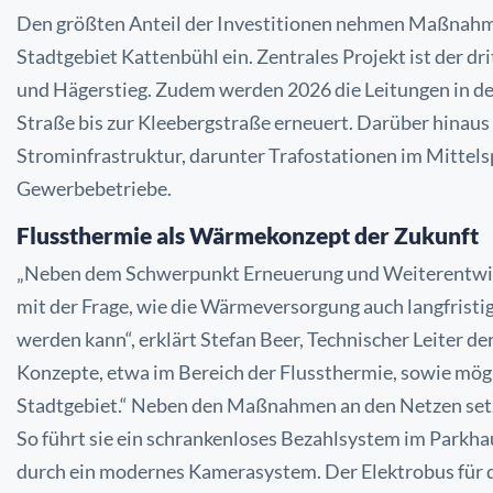
Den größten Anteil der Investitionen nehmen Maßnahm
Stadtgebiet
Kattenbühl ein. Zentrales Projekt ist der 
und Hägerstieg.
Zudem werden 2026 die Leitungen in de
Straße bis zur
Kleebergstraße erneuert. Darüber hinaus
Strominfrastruktur, darunter
Trafostationen im Mittel
Gewerbebetriebe.
Flussthermie als Wärmekonzept der Zukunft
„Neben dem Schwerpunkt Erneuerung und Weiterentwick
mit
der Frage, wie die Wärmeversorgung auch langfristi
werden
kann“, erklärt Stefan Beer, Technischer Leite
Konzepte,
etwa im Bereich der Flussthermie, sowie mö
Stadtgebiet.“
Neben den Maßnahmen an den Netzen setz
So führt sie ein
schrankenloses Bezahlsystem im Parkhau
durch ein modernes
Kamerasystem. Der Elektrobus für d