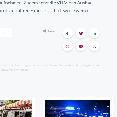
b aufnehmen. Zudem setzt die VHM den Ausbau
trifiziert ihren Fuhrpark schrittweise weiter.
Teilen:
papo
en Veröffentlichungskriterien von MeineRegion365.de, spiegelt aber
Elemente enthalten.