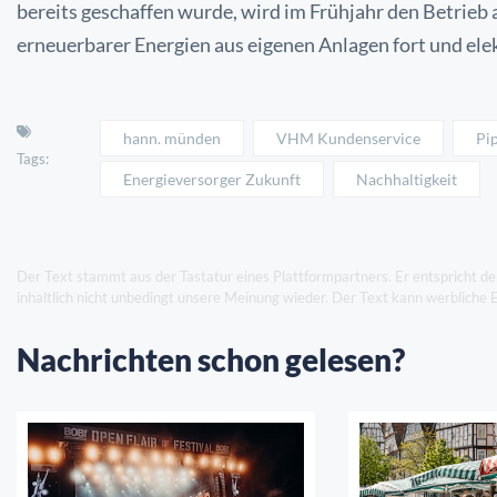
bereits geschaffen wurde,
wird im Frühjahr den Betrie
erneuerbarer Energien aus eigenen
Anlagen fort und elek
hann. münden
VHM Kundenservice
Pi
Tags:
Energieversorger Zukunft
Nachhaltigkeit
Der Text stammt aus der Tastatur eines Plattformpartners. Er entspricht d
inhaltlich nicht unbedingt unsere Meinung wieder. Der Text kann werbliche 
Nachrichten schon gelesen?