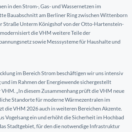
en in den Strom-, Gas- und Wassernetzen im
dritte Bauabschnitt am Berliner Ring zwischen Wittenborn
r Straße Unterm Königshof von der Otto-Hartenstein-
 modernisiert die VHM weitere Teile der
spannungsnetz sowie Messsysteme für Haushalte und
lung im Bereich Strom beschäftigen wir uns intensiv
g und im Rahmen der Energiewende sichergestellt
r der VHM. „In diesem Zusammenhang prüft die VHM neue
gliche Standorte für moderne Wärmezentralen im
t die VHM 2026 auch in weiteren Bereichen Akzente.
s Vogelsang ein und erhöht die Sicherheit im Hochbad
as Stadtgebiet, für den die notwendige Infrastruktur