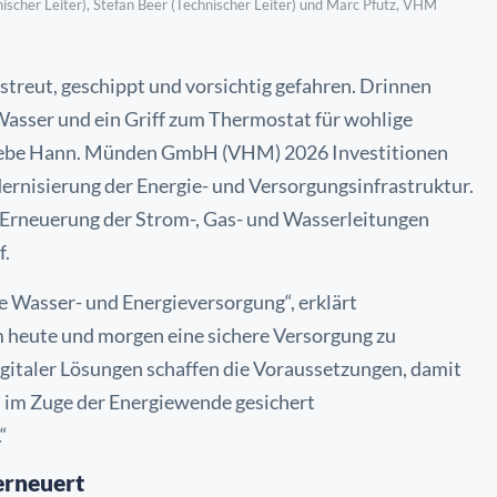
scher Leiter), Stefan Beer (Technischer Leiter) und Marc Pfütz, VHM
treut, geschippt und vorsichtig gefahren. Drinnen
 Wasser und ein Griff zum Thermostat für wohlige
triebe Hann. Münden GmbH (VHM) 2026 Investitionen
ernisierung der Energie- und Versorgungsinfrastruktur.
 Erneuerung der Strom-, Gas- und Wasserleitungen
f.
he Wasser- und Energieversorgung“, erklärt
um heute und morgen eine sichere Versorgung zu
gitaler Lösungen schaffen die Voraussetzungen, damit
 im Zuge der Energiewende gesichert
“
erneuert