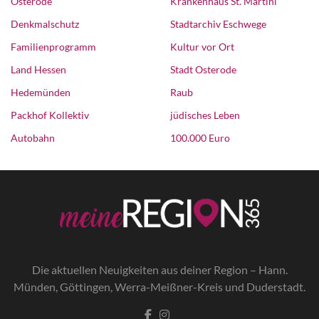
Osterode
Krankenhaus St. Martini
Denkmalschutz
Stadtarchiv Eschwege
Familienprogramm
Kultur vor Ort
Land Hessen
Stadt Osterode
Hedemünden
Raub
Packhof Kollektiv
jüdisches Leben
Autobahn
100.000 Euro
Die a
ktuellen Neuigkeiten aus deiner Region – Hann.
Münden, Göttingen, Werra-Meißner-Kreis und Duderstadt.