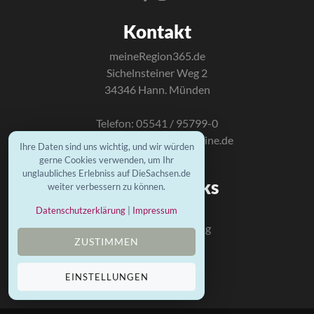
Kontakt
meineRegion365.de
Sichelnsteiner Weg 2
34346 Hann. Münden
Telefon: 05541 / 95799-0
E-Mail:
info@mundus-online.de
Ihre Daten sind uns wichtig, und wir würden
gerne Cookies verwenden, um Ihr
unglaubliches Erlebniss auf DieSachsen.de
Wichtige Links
weiter verbessern zu können.
Kontakt
Datenschutzerklärung
|
Impressum
Datenschutzerklärung
ZUSTIMMEN
Impressum
Mundus Homepage
EINSTELLUNGEN