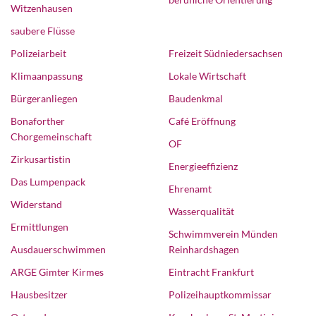
Witzenhausen
saubere Flüsse
Polizeiarbeit
Freizeit Südniedersachsen
Klimaanpassung
Lokale Wirtschaft
Bürgeranliegen
Baudenkmal
Bonaforther
Café Eröffnung
Chorgemeinschaft
OF
Zirkusartistin
Energieeffizienz
Das Lumpenpack
Ehrenamt
Widerstand
Wasserqualität
Ermittlungen
Schwimmverein Münden
Ausdauerschwimmen
Reinhardshagen
ARGE Gimter Kirmes
Eintracht Frankfurt
Hausbesitzer
Polizeihauptkommissar