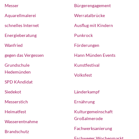
Messer
Bürgerengagement
Aquarellmalerei
Werratalbrücke
schnelles Internet
Ausflug mit Kindern
Energieberatung
Punkrock
Wanfried
Förderungen
gegen das Vergessen
Hann Münden Events
Grundschule
Kunstfestival
Hedemünden
Volksfest
SPD KAndidat
Siedekot
Länderkampf
Messerstich
Ernährung
Heimatfest
Kulturgemeinschaft
Großalmerode
Wasserentnahme
Fachwerksanierung
Brandschutz
Eschweger Wochenmarkt