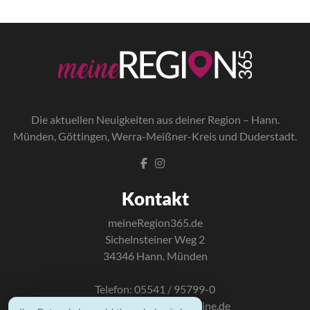
Die a
ktuellen Neuigkeiten aus deiner Region – Hann.
Münden, Göttingen, Werra-Meißner-Kreis und Duderstadt.
Kontakt
meineRegion365.de
Sichelnsteiner Weg 2
34346 Hann. Münden
Telefon: 05541 / 95799-0
E-Mail:
info@mundus-online.de