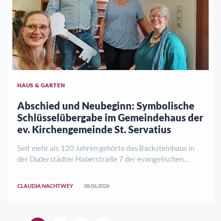
HAUS & GARTEN
Abschied und Neubeginn: Symbolische
Schlüsselübergabe im Gemeindehaus der
ev. Kirchengemeinde St. Servatius
Seit mehr als 120 Jahren gehörte das Backsteinhaus in
der Duderstädter Haberstraße 7 der evangelischen
Kirchengemeinde St. Servatius. Nun heißt es
Abschiednehmen. Wegen nur noch geringer Nutzung,
CLAUDIA NACHTWEY
08.06.2026
fehlender Barrierefreiheit und hoher Kosten hat sich d ..