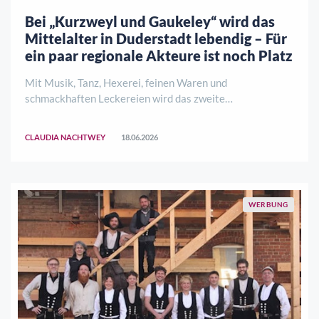
Bei „Kurzweyl und Gaukeley“ wird das
Mittelalter in Duderstadt lebendig – Für
ein paar regionale Akteure ist noch Platz
Mit Musik, Tanz, Hexerei, feinen Waren und
schmackhaften Leckereien wird das zweite
Mittelalterfest „Kurzweyl und Gaukeley“ in Duderstadt
am Wochenende 8./9. August 2026 gefeiert – dieses Mal
CLAUDIA NACHTWEY
18.06.2026
sogar deutlich größer als bei der Premiere 2025. Vom
Ratha ..
WERBUNG