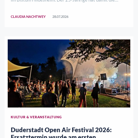
Nachfolge von Paul Heggemann, der in den Ruhestand
gegangen ist, angetreten. Seinen Dienstsitz hat er, wie
CLAUDIA NACHTWEY
28.07.2026
sein Vorgänger, in Duderstadt.Im Alt ..
KULTUR & VERANSTALTUNG
Duderstadt Open Air Festival 2026:
Ersatztermin wurde am ersten