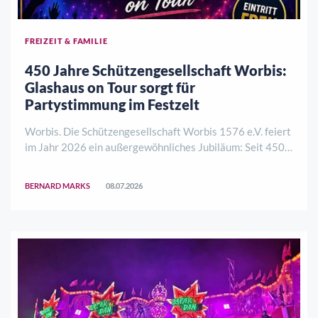
FREIZEIT & FAMILIE
450 Jahre Schützengesellschaft Worbis:
Glashaus on Tour sorgt für
Partystimmung im Festzelt
Worbis. Die Schützengesellschaft Worbis 1576 e.V. feiert
im Jahr 2026 ein außergewöhnliches Jubiläum: Seit 450
Jahren prägt der Traditionsverein das gesellschaftliche
Leben der Eichsfeldstadt. Im Rahmen der Festwoche
BERNARD MARKS
08.07.2026
erwartet die Besucher am Freitag, ..