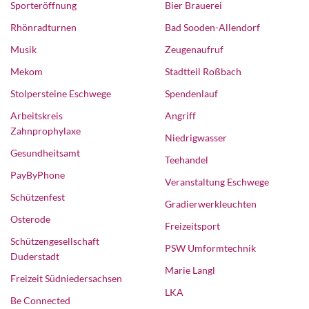
Sporteröffnung
Bier Brauerei
Rhönradturnen
Bad Sooden-Allendorf
Musik
Zeugenaufruf
Mekom
Stadtteil Roßbach
Stolpersteine Eschwege
Spendenlauf
Arbeitskreis
Angriff
Zahnprophylaxe
Niedrigwasser
Gesundheitsamt
Teehandel
PayByPhone
Veranstaltung Eschwege
Schützenfest
Gradierwerkleuchten
Osterode
Freizeitsport
Schützengesellschaft
PSW Umformtechnik
Duderstadt
Marie Langl
Freizeit Südniedersachsen
LKA
Be Connected