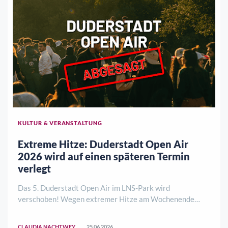
KULTUR & VERANSTALTUNG
Extreme Hitze: Duderstadt Open Air
2026 wird auf einen späteren Termin
verlegt
Das 5. Duderstadt Open Air im LNS-Park wird
verschoben! Wegen extremer Hitze am Wochenende
27./28. Juni 2026 haben sich die Veranstalter schweren
Herzens entschlossen, das Konzert auf einen späteren
CLAUDIA NACHTWEY
25.06.2026