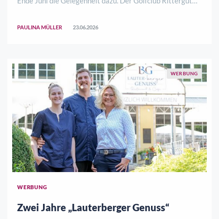
Ende Juni die Gelegenheit dazu. Der Golfclub Rittergut
Rothenberger Haus lädt zu einem kostenlosen
Erlebnistag mit ersten Schlägen, Einblicken in den Sport
PAULINA MÜLLER
23.06.2026
und Naturerlebnis ein.Golf einmal selbst ..
WERBUNG
WERBUNG
Zwei Jahre „Lauterberger Genuss“