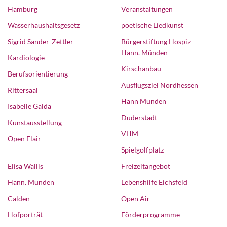
Hamburg
Veranstaltungen
Wasserhaushaltsgesetz
poetische Liedkunst
Sigrid Sander-Zettler
Bürgerstiftung Hospiz
Hann. Münden
Kardiologie
Kirschanbau
Berufsorientierung
Ausflugsziel Nordhessen
Rittersaal
Hann Münden
Isabelle Galda
Duderstadt
Kunstausstellung
VHM
Open Flair
Spielgolfplatz
Elisa Wallis
Freizeitangebot
Hann. Münden
Lebenshilfe Eichsfeld
Calden
Open Air
Hofporträt
Förderprogramme