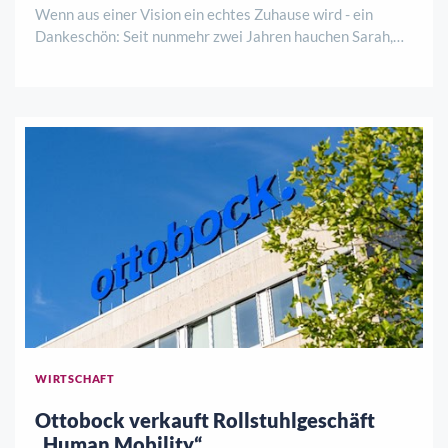
Wenn aus einer Vision ein echtes Zuhause wird - ein
Dankeschön: Seit nunmehr zwei Jahren hauchen Sarah,
Ennio und Julia dem Kurhaus neues Leben ein. Was als
mutiger Schritt begann, hat sich längst zu einem
lebendigen Treffpunkt entwickelt – getragen ..
WIRTSCHAFT
Ottobock verkauft Rollstuhlgeschäft
„Human Mobility“