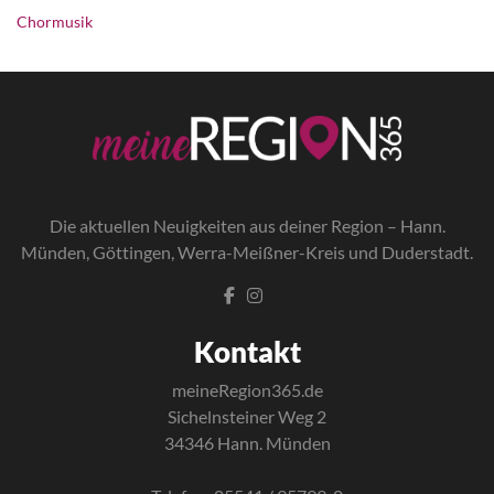
Chormusik
Die a
ktuellen Neuigkeiten aus deiner Region – Hann.
Münden, Göttingen, Werra-Meißner-Kreis und Duderstadt.
Kontakt
meineRegion365.de
Sichelnsteiner Weg 2
34346 Hann. Münden