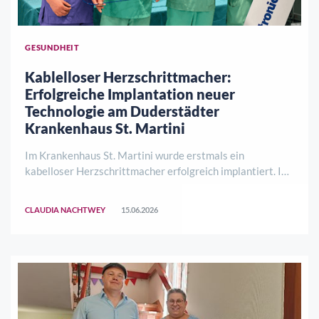
GESUNDHEIT
Kablelloser Herzschrittmacher:
Erfolgreiche Implantation neuer
Technologie am Duderstädter
Krankenhaus St. Martini
Im Krankenhaus St. Martini wurde erstmals ein
kabelloser Herzschrittmacher erfolgreich implantiert. Im
Gegensatz zu herkömmlichen Systemen sind keine
Kabelverbindungen zwischen Gerät und Herzmuskel
CLAUDIA NACHTWEY
15.06.2026
erforderlich. Dies kann das Risiko für Komplikatione ..