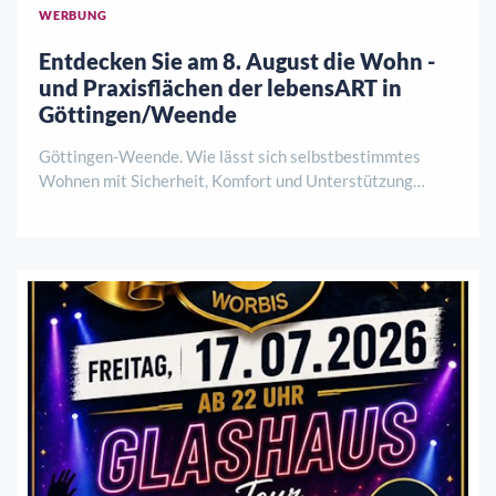
WERBUNG
Entdecken Sie am 8. August die Wohn -
und Praxisflächen der lebensART in
Göttingen/Weende
Göttingen-Weende. Wie lässt sich selbstbestimmtes
Wohnen mit Sicherheit, Komfort und Unterstützung
verbinden? Antworten darauf gibt es am Samstag, 8.
August, von 12 bis 15 Uhr bei einer
Baustellenbesichtigung der lebensART am Klosterpark.
HoKo und de ..