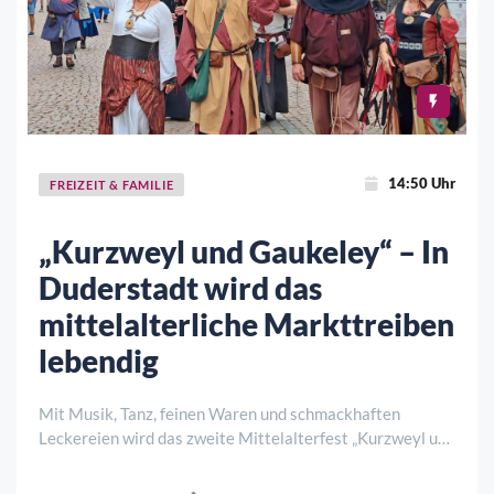
14:50 Uhr
FREIZEIT & FAMILIE
„Kurzweyl und Gaukeley“ – In
Duderstadt wird das
mittelalterliche Markttreiben
lebendig
Mit Musik, Tanz, feinen Waren und schmackhaften
Leckereien wird das zweite Mittelalterfest „Kurzweyl und
Gaukeley“ am Wochenende 8./9. August 2026 in
Duderstadt gefeiert – dieses Mal sogar deutlich größer