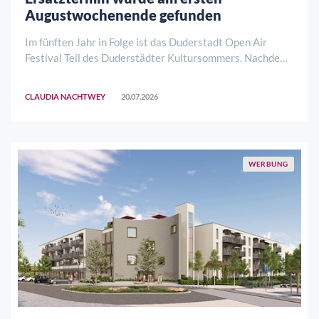
Augustwochenende gefunden
Im fünften Jahr in Folge ist das Duderstadt Open Air
Festival Teil des Duderstädter Kultursommers. Nachdem
die Veranstaltung aufgrund der außergewöhnlich hohen
Temperaturen am ursprünglich geplanten Termin Ende
CLAUDIA NACHTWEY
20.07.2026
Juni nicht stattfinden konnte, wird es ..
WERBUNG