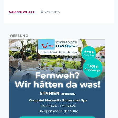
an Fahrt auf. Wessen Entwürfe werden überzeugen? Zur
Vorbereitung des freiraumplanerischen
SUSANNE WESCHE
2 MINUTEN
Realisierungswettbewerbs traf sich erstmals das
Preisgericht, besteh ..