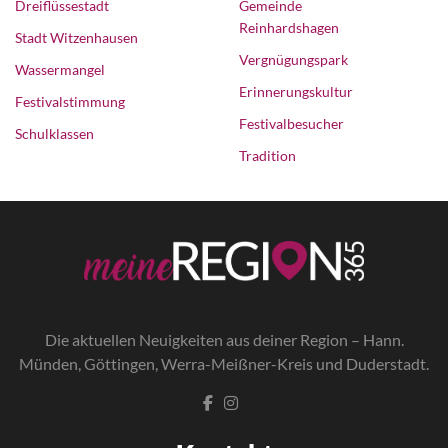
Dreiflüssestadt
Gemeinde
Reinhardshagen
Stadt Witzenhausen
Vergnügungspark
Wassermangel
Erinnerungskultur
Festivalstimmung
Festivalbesucher
Schulklassen
Tradition
Die a
ktuellen Neuigkeiten aus deiner Region – Hann.
Münden, Göttingen, Werra-Meißner-Kreis und Duderstadt.