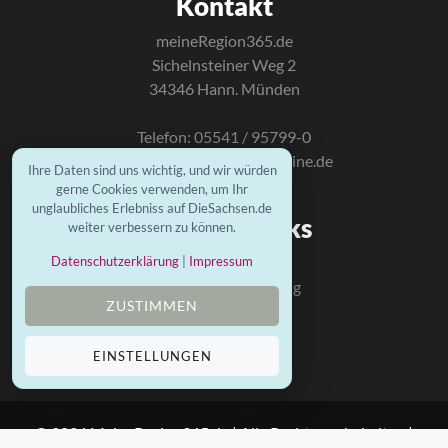
Kontakt
meineRegion365.de
Sichelnsteiner Weg 2
34346 Hann. Münden
Telefon: 05541 / 95799-0
E-Mail:
info@mundus-online.de
Ihre Daten sind uns wichtig, und wir würden
gerne Cookies verwenden, um Ihr
unglaubliches Erlebniss auf DieSachsen.de
Wichtige Links
weiter verbessern zu können.
Datenschutzerklärung
|
Impressum
Kontakt
Datenschutzerklärung
ZUSTIMMEN
Impressum
Mundus Homepage
EINSTELLUNGEN
© 2026 MeineRegion365.de | Alle Rechte vorbehalten |