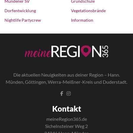
Mündener SV
Grundschule
Dorfentwicklung
Vegetationsbrände
Nightlife Partycrew
Information
Die a
ktuellen Neuigkeiten aus deiner Region – Hann.
Münden, Göttingen, Werra-Meißner-Kreis und Duderstadt.
Kontakt
meineRegion365.de
Sichelnsteiner Weg 2