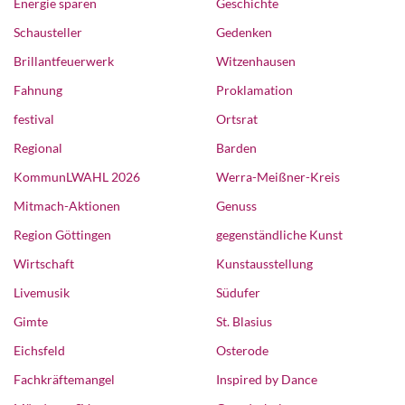
Energie sparen
Geschichte
Schausteller
Gedenken
Brillantfeuerwerk
Witzenhausen
Fahnung
Proklamation
festival
Ortsrat
Regional
Barden
KommunLWAHL 2026
Werra-Meißner-Kreis
Mitmach-Aktionen
Genuss
Region Göttingen
gegenständliche Kunst
Wirtschaft
Kunstausstellung
Livemusik
Südufer
Gimte
St. Blasius
Eichsfeld
Osterode
Fachkräftemangel
Inspired by Dance