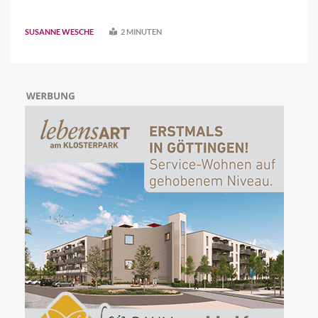
Kampf angesagt, um die Stadt pünktlich zum Frühling aus
dem Winterschlaf zu reißen und für die kommende Saison
SUSANNE WESCHE
2 MINUTEN
zum Strahlen zu bringen.Mission: ..