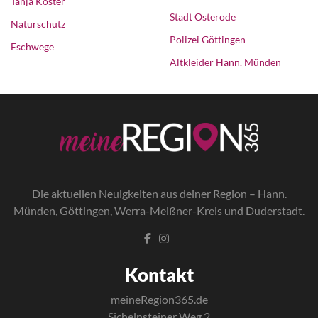
Tanja Köster
Stadt Osterode
Naturschutz
Polizei Göttingen
Eschwege
Altkleider Hann. Münden
Die a
ktuellen Neuigkeiten aus deiner Region – Hann.
Münden, Göttingen, Werra-Meißner-Kreis und Duderstadt.
Kontakt
meineRegion365.de
Sichelnsteiner Weg 2