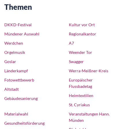
Themen
DKKD-Festival
Kultur vor Ort
Mündener Auswahl
Regionalkantor
Werdchen
A7
Orgelmusik
Weender Tor
Goslar
Swagger
Länderkampf
Werra-Meißner-Kreis
Fotowettbewerb
Europäischer
Flussbadetag
Altstadt
Heimtextilien
Gebäudesanierung
St. Cyriakus
Materialwahl
Veranstaltungen Hann.
Münden
Gesundheitsförderung