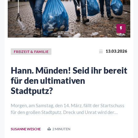
13.03.2026
FREIZEIT & FAMILIE
Hann. Münden! Seid ihr bereit
für den ultimativen
Stadtputz?
Morgen, am Samstag, den 14. März, fällt der Startschuss
für den großen Stadtputz. Dreck und Unrat wird der
Kampf angesagt, um die Stadt pünktlich zum Frühling aus
dem Winterschlaf zu reißen und für die kommende Saison
SUSANNE WESCHE
2 MINUTEN
zum Strahlen zu bringen.Mission: ..