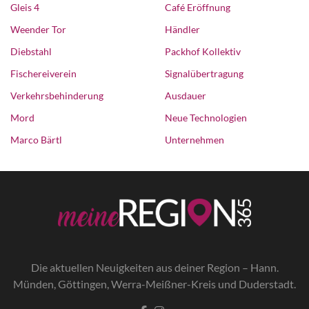
Gleis 4
Café Eröffnung
Weender Tor
Händler
Diebstahl
Packhof Kollektiv
Fischereiverein
Signalübertragung
Verkehrsbehinderung
Ausdauer
Mord
Neue Technologien
Marco Bärtl
Unternehmen
Die a
ktuellen Neuigkeiten aus deiner Region – Hann.
Münden, Göttingen, Werra-Meißner-Kreis und Duderstadt.