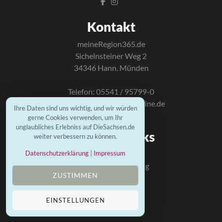
Kontakt
meineRegion365.de
Sichelnsteiner Weg 2
34346 Hann. Münden
Telefon: 05541 / 95799-0
E-Mail:
info@mundus-online.de
Ihre Daten sind uns wichtig, und wir würden
gerne Cookies verwenden, um Ihr
unglaubliches Erlebniss auf DieSachsen.de
Wichtige Links
weiter verbessern zu können.
Kontakt
Datenschutzerklärung
|
Impressum
Datenschutzerklärung
ZUSTIMMEN
Impressum
Mundus Homepage
EINSTELLUNGEN