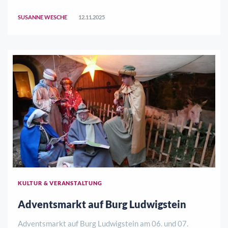
geschmücktes Winterdorf. Von 11:00 bis 21:00 Uhr lädt
der traditionelle Weihnachtsmarkt zum gemütlichen
SUSANNE WESCHE
12.11.2025
Bummeln, Staunen und Genießen ein. Zwischen funkelnde
..
KULTUR & VERANSTALTUNG
Adventsmarkt auf Burg Ludwigstein
Adventsmarkt auf Burg Ludwigstein am 06. und 07.