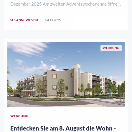
Dezember 2025 Am zweiten Adventswochenende öffnet
die Jugendburg Ludwigstein erneut ihre Tore für den
stimmungsvollen Adventsmarkt. In historischem
SUSANNE WESCHE
04.11.2025
Ambiente erwartet die Besucherinnen und Besucher am S
..
WERBUNG
WERBUNG
Entdecken Sie am 8. August die Wohn -