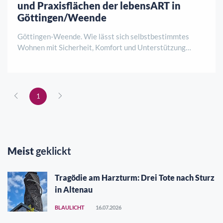
und Praxisflächen der lebensART in
Göttingen/Weende
Göttingen-Weende. Wie lässt sich selbstbestimmtes
Wohnen mit Sicherheit, Komfort und Unterstützung
verbinden? Antworten darauf gibt es am Samstag, 8.
August, von 12 bis 15 Uhr bei einer
Baustellenbesichtigung der lebensART am Klosterpark.
HoKo und de ..
1
Meist
geklickt
Tragödie am Harzturm: Drei Tote nach Sturz
in Altenau
BLAULICHT
16.07.2026