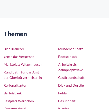
Themen
Bier Brauerei
Mündener Spatz
gegen das Vergessen
Bootseinsatz
Marktplatz Witzenhausen
Arbeitskreis
Zahnprophylaxe
Kandidatin für das Amt
der Oberbürgermeisterin
Gastfreundschaft
Regionalkantor
Dick und Durstig
Barfußbank
Fulda
Festplatz Werdchen
Gesundheit
Kartenverkauf
Klavier