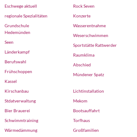
Eschwege aktuell
Rock Seven
regionale Spezialitäten
Konzerte
Grundschule
Wasserentnahme
Hedemünden
Weserschwimmen
Seen
Sportstätte Rattwerder
Länderkampf
Raumklima
Berufswahl
Abschied
Frühschoppen
Mündener Spatz
Kassel
Kirschanbau
Lichtinstallation
Stdatverwaltung
Mekom
Bier Brauerei
Bootsauffahrt
Schwimmtraining
Torfhaus
Wärmedämmung
Großfamilien