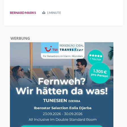
am diesjährigen BREiTWiESN-Festumzug auf. Die
BREiTWiESN findet vom 11. bis 15.06.2026 in Sontra
BERNARD MARKS
1 MINUTE
statt. Der Festumzug ist jedes Jahr einer der Höhep ..