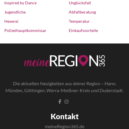
Inspired by Dance
Unglücksfall
Jugendliche
Abfallberatung
Hexerei
Temperatur
Polizeihauptkommissar
Einkaufsvorteile
Die a
ktuellen Neuigkeiten aus deiner Region – Hann.
Münden, Göttingen, Werra-Meißner-Kreis und Duderstadt.
Kontakt
meineRegion365.de