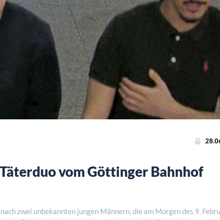
28.0
Täterduo vom Göttinger Bahnhof
 nach zwei unbekannten jungen Männern, die am Morgen des 9. Febr