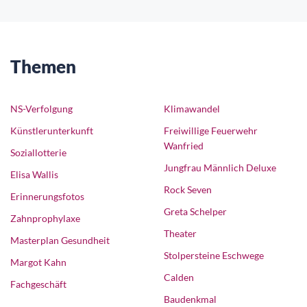
Themen
NS-Verfolgung
Klimawandel
Künstlerunterkunft
Freiwillige Feuerwehr
Wanfried
Soziallotterie
Jungfrau Männlich Deluxe
Elisa Wallis
Rock Seven
Erinnerungsfotos
Greta Schelper
Zahnprophylaxe
Theater
Masterplan Gesundheit
Stolpersteine Eschwege
Margot Kahn
Calden
Fachgeschäft
Baudenkmal