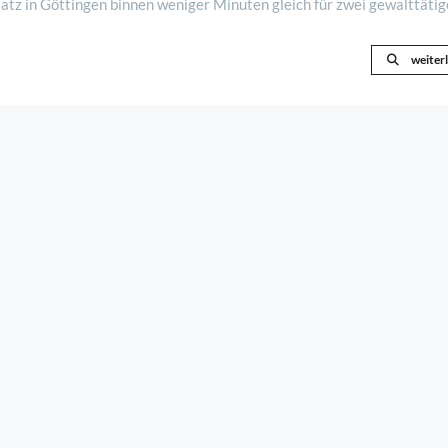
tz in Göttingen binnen weniger Minuten gleich für zwei gewalttätig
esen sein sollen (wir berichtet ..
weiter