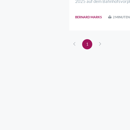
2025 auf dem Bahnhofsvorpla
Übergriffe verantwortlich gew
BERNARD MARKS
2 MINUTEN
1