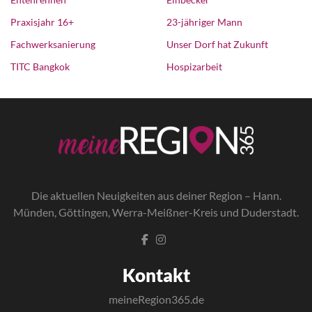
Praxisjahr 16+
23-jähriger Mann
Fachwerksanierung
Unser Dorf hat Zukunft
TITC Bangkok
Hospizarbeit
Die a
ktuellen Neuigkeiten aus deiner Region – Hann.
Münden, Göttingen, Werra-Meißner-Kreis und Duderstadt.
Kontakt
meineRegion365.de