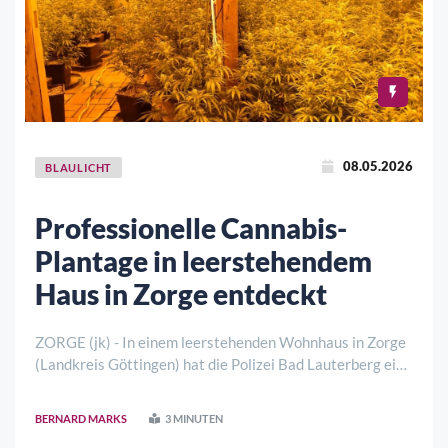
08.05.2026
BLAULICHT
Professionelle Cannabis-
Plantage in leerstehendem
Haus in Zorge entdeckt
ZORGE (jk) - In einem leerstehenden Wohnhaus in Zorge
(Landkreis Göttingen) hat die Polizei Bad Lauterberg eine
groß angelegte, professionelle Indoor-Cannabis-Plantage
ausgehoben. Der Fund erinnert an die Entdeckung gleich
BERNARD MARKS
3 MINUTEN
mehrerer Plantagen innerhal ..