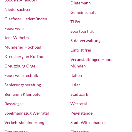
Dietemann
Niedersachsen
Gemeinschaft
Glasfaser Hedemünden
THW
Feuerwehr
Sportporträt
Jens Wilhelm
Stdatverwaltung
Mündener Hochbad
Eintritt frei
Kreuzberg on KulTour
Veranstaltungen Hann.
Creutzburg Orgel
Münden
Feuerwehrtechnik
Italien
Sanierungsberatung
Uslar
Benjamin Kleinpeter
Stadtpark
BassVegas
Werratal
Spielmannszug Werratal
Pegelstände
Verkehrsbehinderung
Stadt Witzenhausen
Entenrennen
Einbecker