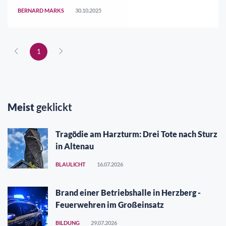
bandenmäßig Cannabis anbaute. Die
BERNARD MARKS
30.10.2025
Ermittlungskommission "Werder" des lippischen
Kriminalkommissaria ..
1
Meist
geklickt
Tragödie am Harzturm: Drei Tote nach Sturz
in Altenau
BLAULICHT
16.07.2026
Brand einer Betriebshalle in Herzberg -
Feuerwehren im Großeinsatz
BILDUNG
29.07.2026