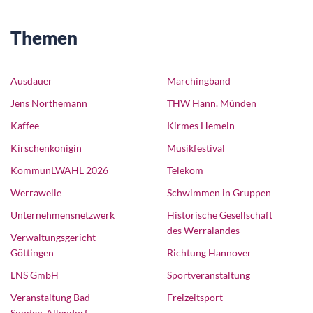
Themen
Ausdauer
Marchingband
Jens Northemann
THW Hann. Münden
Kaffee
Kirmes Hemeln
Kirschenkönigin
Musikfestival
KommunLWAHL 2026
Telekom
Werrawelle
Schwimmen in Gruppen
Unternehmensnetzwerk
Historische Gesellschaft
des Werralandes
Verwaltungsgericht
Göttingen
Richtung Hannover
LNS GmbH
Sportveranstaltung
Veranstaltung Bad
Freizeitsport
Sooden-Allendorf