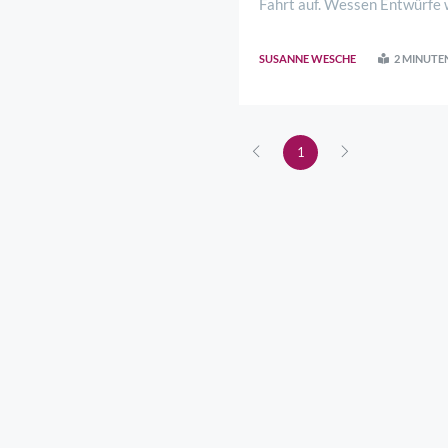
Fahrt auf. Wessen Entwürfe 
Realisierungswettbewerbs tra
SUSANNE WESCHE
2 MINUTE
1