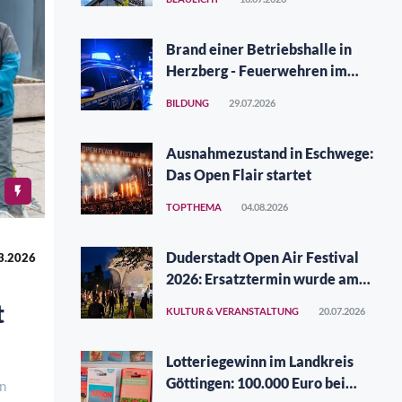
Brand einer Betriebshalle in
Herzberg - Feuerwehren im
Großeinsatz
BILDUNG
29.07.2026
Ausnahmezustand in Eschwege:
Das Open Flair startet
TOPTHEMA
04.08.2026
Duderstadt Open Air Festival
3.2026
2026: Ersatztermin wurde am
ersten Augustwochenende
t
KULTUR & VERANSTALTUNG
20.07.2026
gefunden
Lotteriegewinn im Landkreis
Göttingen: 100.000 Euro bei
n