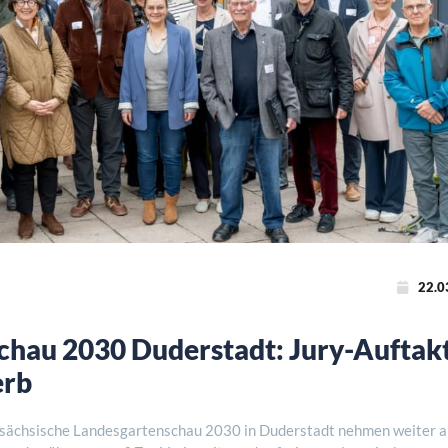
22.0
chau 2030 Duderstadt: Jury-Auftak
erb
rsächsische Landesgartenschau 2030 in Duderstadt nehmen weiter a