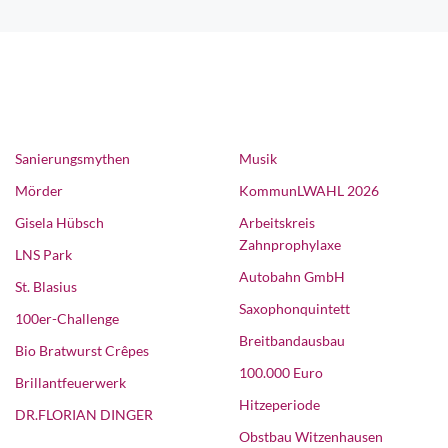
Sanierungsmythen
Musik
Mörder
KommunLWAHL 2026
Gisela Hübsch
Arbeitskreis
Zahnprophylaxe
LNS Park
Autobahn GmbH
St. Blasius
Saxophonquintett
100er-Challenge
Breitbandausbau
Bio Bratwurst Crêpes
100.000 Euro
Brillantfeuerwerk
Hitzeperiode
DR.FLORIAN DINGER
Obstbau Witzenhausen