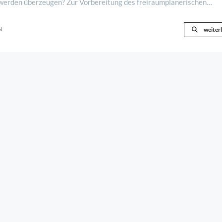
werden überzeugen? Zur Vorbereitung des freiraumplanerischen
f sich erstmals das Preisgericht, besteh ..
N
weiter