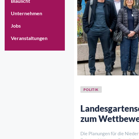
Blaulicht
Unternehmen
Jobs
Veranstaltungen
POLITIK
Landesgartens
zum Wettbew
Die Planungen für die Niede