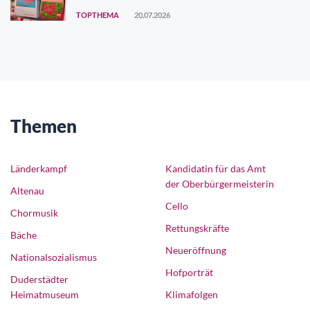
TOPTHEMA
20.07.2026
Themen
Länderkampf
Kandidatin für das Amt
der Oberbürgermeisterin
Altenau
Cello
Chormusik
Rettungskräfte
Bäche
Neueröffnung
Nationalsozialismus
Hofporträt
Duderstädter
Heimatmuseum
Klimafolgen