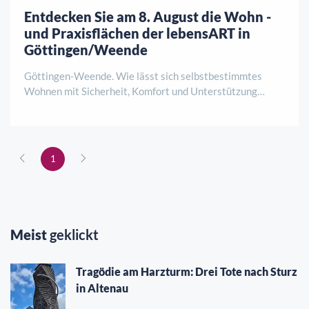
Entdecken Sie am 8. August die Wohn -
und Praxisflächen der lebensART in
Göttingen/Weende
Göttingen-Weende. Wie lässt sich selbstbestimmtes
Wohnen mit Sicherheit, Komfort und Unterstützung
verbinden? Antworten darauf gibt es am Samstag, 8.
August, von 12 bis 15 Uhr bei einer
Baustellenbesichtigung der lebensART am Klosterpark.
HoKo und de ..
1
Meist
geklickt
Tragödie am Harzturm: Drei Tote nach Sturz
in Altenau