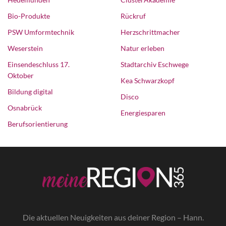
Bio-Produkte
Rückruf
PSW Umformtechnik
Herzschrittmacher
Weserstein
Natur erleben
Einsendeschluss 17.
Stadtarchiv Eschwege
Oktober
Kea Schwarzkopf
Bildung digital
Disco
Osnabrück
Energiesparen
Berufsorientierung
Die a
ktuellen Neuigkeiten aus deiner Region – Hann.