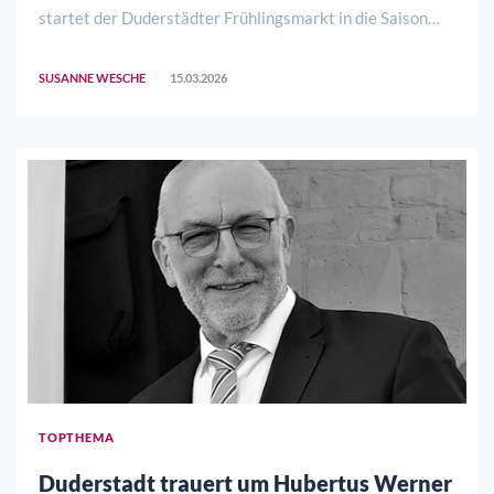
startet der Duderstädter Frühlingsmarkt in die Saison
2026. Am Wochenende 21./22. März bietet der
Treffpunkt Stadtmarketing Duderstadt e.V. Spiel, Spaß
SUSANNE WESCHE
15.03.2026
und Einkaufserlebnisse für die ganze Familie ..
TOPTHEMA
Duderstadt trauert um Hubertus Werner