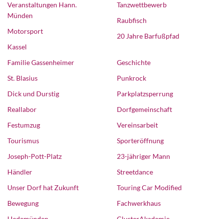
Veranstaltungen Hann.
Tanzwettbewerb
Münden
Raubfisch
Motorsport
20 Jahre Barfußpfad
Kassel
Familie Gassenheimer
Geschichte
St. Blasius
Punkrock
Dick und Durstig
Parkplatzsperrung
Reallabor
Dorfgemeinschaft
Festumzug
Vereinsarbeit
Tourismus
Sporteröffnung
Joseph-Pott-Platz
23-jähriger Mann
Händler
Streetdance
Unser Dorf hat Zukunft
Touring Car Modified
Bewegung
Fachwerkhaus
Hedemünden
ClusterAkademie