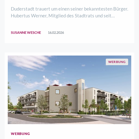
Duderstadt trauert um einen seiner bekanntesten Bürger.
Hubertus Werner, Mitglied des Stadtrats und seit
Jahrzehnten ehrenamtlich in vielen weiteren Vereinen
und Gremien engagiert, ist im Alter von 67 Jahren
SUSANNE WESCHE
16.02.2026
gestorben. Die Lücke, die er hinterlässt, ..
WERBUNG
WERBUNG