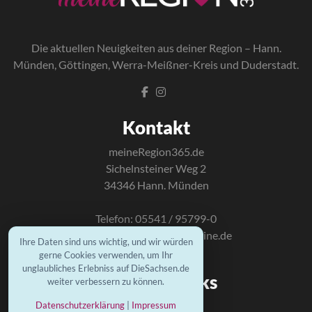
Die a
ktuellen Neuigkeiten aus deiner Region – Hann.
Münden, Göttingen, Werra-Meißner-Kreis und Duderstadt.
Kontakt
meineRegion365.de
Sichelnsteiner Weg 2
34346 Hann. Münden
Telefon: 05541 / 95799-0
E-Mail:
info@mundus-online.de
Ihre Daten sind uns wichtig, und wir würden
gerne Cookies verwenden, um Ihr
unglaubliches Erlebniss auf DieSachsen.de
Wichtige Links
weiter verbessern zu können.
Kontakt
Datenschutzerklärung
|
Impressum