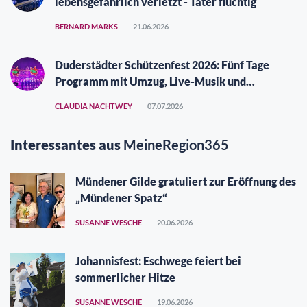
lebensgefährlich verletzt - Täter flüchtig
BERNARD MARKS
21.06.2026
Duderstädter Schützenfest 2026: Fünf Tage
Programm mit Umzug, Live-Musik und
Vergüngungspark
CLAUDIA NACHTWEY
07.07.2026
Interessantes aus
MeineRegion365
Mündener Gilde gratuliert zur Eröffnung des
„Mündener Spatz“
SUSANNE WESCHE
20.06.2026
Johannisfest: Eschwege feiert bei
sommerlicher Hitze
SUSANNE WESCHE
19.06.2026