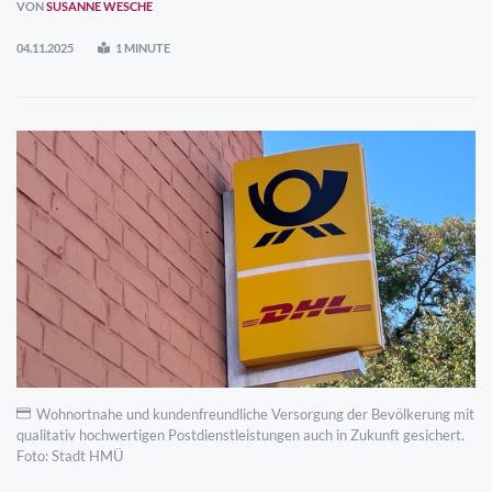
VON
SUSANNE WESCHE
04.11.2025
1 MINUTE
Wohnortnahe und kundenfreundliche Versorgung der Bevölkerung mit
qualitativ hochwertigen Postdienstleistungen auch in Zukunft gesichert.
Foto: Stadt HMÜ