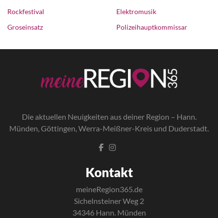
Rockfestival
Elektromusik
Groseinsatz
Polizeihauptkommissar
Die a
ktuellen Neuigkeiten aus deiner Region – Hann.
Münden, Göttingen, Werra-Meißner-Kreis und Duderstadt.
Kontakt
meineRegion365.de
Sichelnsteiner Weg 2
34346 Hann. Münden