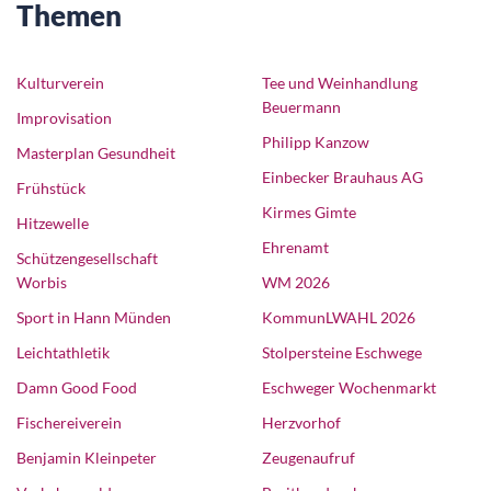
Themen
Kulturverein
Tee und Weinhandlung
Beuermann
Improvisation
Philipp Kanzow
Masterplan Gesundheit
Einbecker Brauhaus AG
Frühstück
Kirmes Gimte
Hitzewelle
Ehrenamt
Schützengesellschaft
Worbis
WM 2026
Sport in Hann Münden
KommunLWAHL 2026
Leichtathletik
Stolpersteine Eschwege
Damn Good Food
Eschweger Wochenmarkt
Fischereiverein
Herzvorhof
Benjamin Kleinpeter
Zeugenaufruf