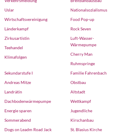
Verkehrsmeldung
Breitbandausbau
Uslar
Nationalsozialismus
Wirtschaftsvereinigung
Food Pop-up
Länderkampf
Rock Seven
Zirkusartistin
Luft-Wasser-
Wärmepumpe
Teehandel
Cherry Man
Klimafolgen
Ruhmspringe
Sekundarstufe I
Familie Fahrenbach
Andreas Mitze
Obstbau
Landrätin
Altstadt
Dachbodenwärmepumpe
Wettkampf
Energie sparen
Jugendliche
Sommerabend
Kirschanbau
Dogs on Leadm Road Jack
St. Blasius Kirche