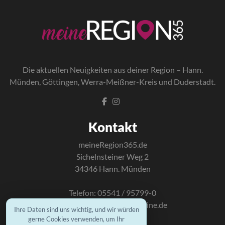
Die a
ktuellen Neuigkeiten aus deiner Region – Hann.
Münden, Göttingen, Werra-Meißner-Kreis und Duderstadt.
Kontakt
meineRegion365.de
Sichelnsteiner Weg 2
34346 Hann. Münden
Telefon: 05541 / 95799-0
E-Mail:
info@mundus-online.de
Ihre Daten sind uns wichtig, und wir würden
gerne Cookies verwenden, um Ihr