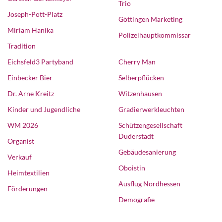
Trio
Joseph-Pott-Platz
Göttingen Marketing
Miriam Hanika
Polizeihauptkommissar
Tradition
Eichsfeld3 Partyband
Cherry Man
Einbecker Bier
Selberpflücken
Dr. Arne Kreitz
Witzenhausen
Kinder und Jugendliche
Gradierwerkleuchten
WM 2026
Schützengesellschaft
Duderstadt
Organist
Gebäudesanierung
Verkauf
Oboistin
Heimtextilien
Ausflug Nordhessen
Förderungen
Demografie