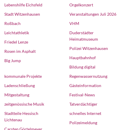
Lebenshilfe Eichsfeld
Orgelkonzert
Stadt Witzenhausen
Veranstaltungen Juli 2026
Roßbach
VHM
Leichtathletik
Duderstädter
Heimatmuseum
Friedel Lenze
Polizei Witzenhausen
Rosen im Asphalt
Hauptbahnhof
Big Jump
Bildung digital
kommunale Projekte
Regenwassernutzung
Ladenschließung
Gästeinformation
Mitgestaltung
Festival-News
zeitgenössische Musik
Tatverdächtiger
Stadtteile Hessisch
schnelles Internet
Lichtenau
Polizeimeldung
Carsten Görtelmeyer