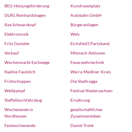
BEG-Heizungsförderung
Kunstrasenplatz
DLRG Reinhardshagen
Autobahn GmbH
Kea Schwarzkopf
Bürgeranliegen
Elektromusik
Wels
Fritz Güntzler
Eichsfeld3 Partyband
Verkauf
Mitmach-Aktionen
Wochenmarkt Eschwege
Feuerwehrtechnik
Nadine Faulstich
Werra-Meißner-Kreis
Frühschoppen
Die Stadlrogga
Wettkampf
Festival Niedersachsen
Staffellöschfahrzeug
Ernährung
Wochenende in
gesellschaftliches
Nordhessen
Zusammenleben
Festwochenende
Daniel Trenk