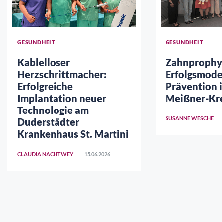
GESUNDHEIT
GESUNDHEIT
Kablelloser
Zahnprophyl
Herzschrittmacher:
Erfolgsmodel
Erfolgreiche
Prävention 
Implantation neuer
Meißner-Kre
Technologie am
SUSANNE WESCHE
Duderstädter
Krankenhaus St. Martini
CLAUDIA NACHTWEY
15.06.2026