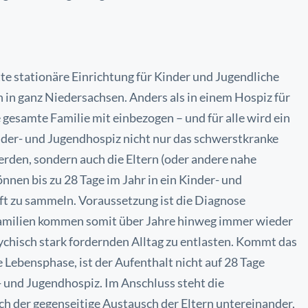
tte stationäre Einrichtung für Kinder und
Jugendliche
n in ganz Niedersachsen.
Anders als in einem Hospiz für
e gesamte
Familie mit einbezogen – und für alle wird ein
der- und Jugendhospiz nicht nur das schwerstkranke
den, sondern auch die Eltern (oder andere nahe
nnen bis zu 28 Tage im Jahr in ein Kinder- und
ft zu sammeln. Voraussetzung ist die Diagnose
Familien kommen somit über Jahre hinweg
immer wieder
sychisch stark fordernden
Alltag zu entlasten. Kommt das
e
Lebensphase, ist der Aufenthalt nicht auf 28 Tage
 und Jugendhospiz. Im Anschluss steht die
ch der gegenseitige Austausch der Eltern untereinander,