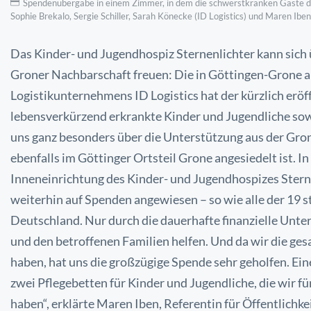
Spendenübergabe in einem Zimmer, in dem die schwerstkranken Gäste des 
Sophie Brekalo, Sergie Schiller, Sarah Könecke (ID Logistics) und Maren Iben 
Das Kinder- und Jugendhospiz Sternenlichter kann sich 
Groner Nachbarschaft freuen: Die in Göttingen-Grone 
Logistikunternehmens ID Logistics hat der kürzlich
eröf
lebensverkürzend erkrankte Kinder und
Jugendliche sow
uns ganz besonders über die Unterstützung aus der Gro
ebenfalls im Göttinger Ortsteil Grone angesiedelt ist. 
Inneneinrichtung des Kinder- und Jugendhospizes Stern
weiterhin auf Spenden angewiesen – so wie alle der 19
s
Deutschland. Nur durch die dauerhafte finanzielle
Unter
und den betroffenen Familien helfen.
Und da wir die ges
haben, hat uns die
großzügige Spende sehr geholfen. Ei
zwei
Pflegebetten für Kinder und Jugendliche, die wir f
haben“,
erklärte Maren Iben, Referentin für Öffentlichke