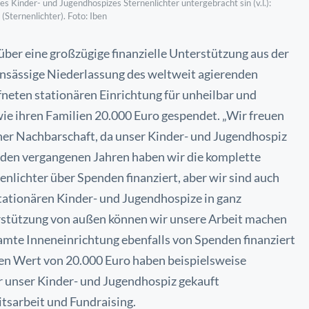
Kinder- und Jugendhospizes Sternenlichter untergebracht sin (v.l.):
(Sternenlichter). Foto: Iben
über eine großzügige finanzielle
Unterstützung aus der
ansässige
Niederlassung des weltweit agierenden
fneten stationären Einrichtung für unheilbar und
ie ihren Familien 20.000 Euro gespendet.
„Wir freuen
ner Nachbarschaft, da unser
Kinder- und Jugendhospiz
In den vergangenen
Jahren haben wir die komplette
enlichter
über Spenden finanziert, aber wir sind auch
tationären Kinder- und Jugendhospize in ganz
stützung von außen können wir unsere Arbeit machen
amte Inneneinrichtung ebenfalls von Spenden finanziert
nen Wert von 20.000 Euro haben beispielsweise
ür unser Kinder- und Jugendhospiz gekauft
itsarbeit und Fundraising.