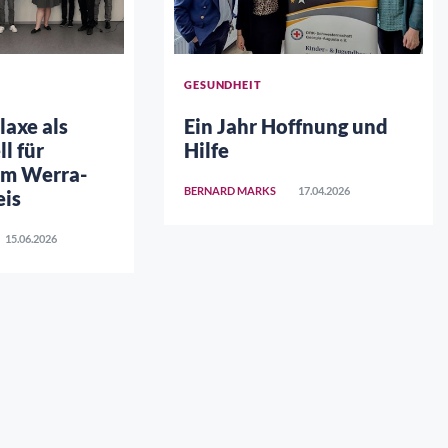
GESUNDHEIT
axe als
Ein Jahr Hoffnung und
l für
Hilfe
im Werra-
BERNARD MARKS
17.04.2026
is
15.06.2026