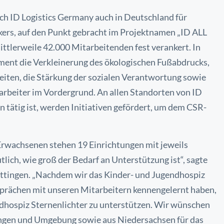
 sich ID Logistics Germany auch in Deutschland
für
kers, auf den Punkt gebracht im
Projektnamen „ID ALL
mittlerweile 42.000
Mitarbeitenden fest verankert. In
ment die
Verkleinerung des ökologischen Fußabdrucks,
eiten, die Stärkung der sozialen Verantwortung sowie
rbeiter im Vordergrund. An allen Standorten von ID
 tätig ist, werden Initiativen gefördert, um dem CSR-
 Erwachsenen stehen 19 Einrichtungen mit
jeweils
lich, wie groß der Bedarf an
Unterstützung ist“, sagte
Göttingen. „Nachdem
wir das Kinder- und Jugendhospiz
esprächen
mit unseren Mitarbeitern kennengelernt haben,
dhospiz Sternenlichter zu unterstützen. Wir wünschen
ingen und Umgebung sowie aus Niedersachsen für das