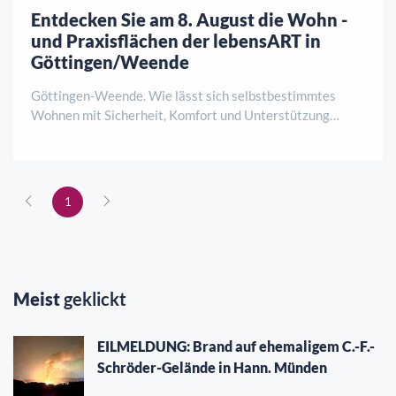
Entdecken Sie am 8. August die Wohn -
und Praxisflächen der lebensART in
Göttingen/Weende
Göttingen-Weende. Wie lässt sich selbstbestimmtes
Wohnen mit Sicherheit, Komfort und Unterstützung
verbinden? Antworten darauf gibt es am Samstag, 8.
August, von 12 bis 15 Uhr bei einer
Baustellenbesichtigung der lebensART am Klosterpark.
HoKo und de ..
1
Meist
geklickt
EILMELDUNG: Brand auf ehemaligem C.-F.-
Schröder-Gelände in Hann. Münden