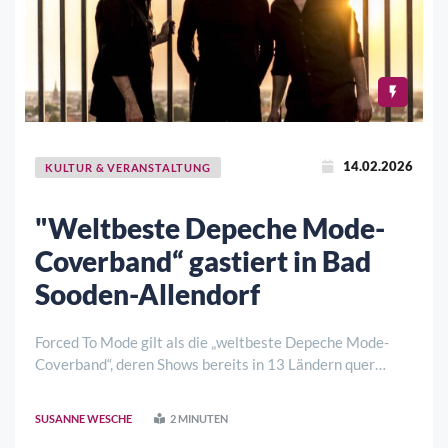
14.02.2026
KULTUR & VERANSTALTUNG
"Weltbeste Depeche Mode-
Coverband“ gastiert in Bad
Sooden-Allendorf
Forced To Mode gilt als die „weltbeste Depeche Mode-
Coverband“, deren Shows bereits in 13 Ländern quer
durch Europa begeisterten Anklang fanden. Die
Reaktionen des Publikums und der Presse, die vielen
SUSANNE WESCHE
2 MINUTEN
Konzert-Videos und Live-CDs der Band sprechen hie ..