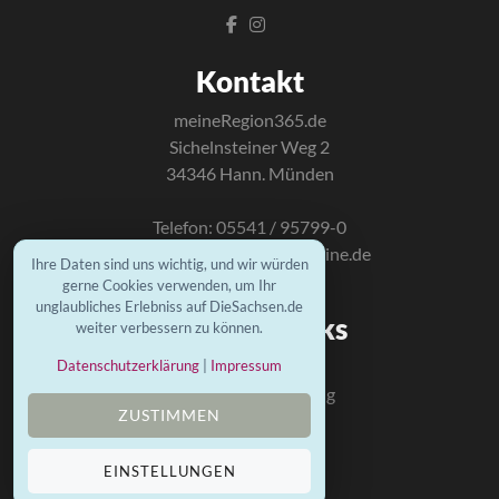
Kontakt
meineRegion365.de
Sichelnsteiner Weg 2
34346 Hann. Münden
Telefon: 05541 / 95799-0
E-Mail:
info@mundus-online.de
Ihre Daten sind uns wichtig, und wir würden
gerne Cookies verwenden, um Ihr
unglaubliches Erlebniss auf DieSachsen.de
Wichtige Links
weiter verbessern zu können.
Kontakt
Datenschutzerklärung
|
Impressum
Datenschutzerklärung
ZUSTIMMEN
Impressum
Mundus Homepage
EINSTELLUNGEN