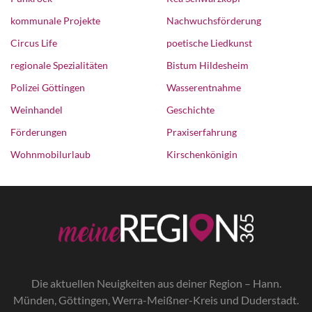
kommunale Projekte
Nachwuchsförderung
Circus Life
poetische Liedkunst
regionale Spezialitäten
Bistum Hildesheim
Polizei Göttingen
Wasserentnahme
Weinhandel
Geschichte
Förderungen
Praxiserfahrung
Wohnmobilurlaub
Kirschenkönigin
Die a
ktuellen Neuigkeiten aus deiner Region – Hann.
Münden, Göttingen, Werra-Meißner-Kreis und Duderstadt.