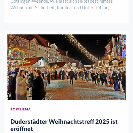
Göttingen-Weende. Wie lässt sich selbstbestimmtes
Wohnen mit Sicherheit, Komfort und Unterstützung
verbinden? Antworten darauf gibt es am Samstag, 8.
August, von 12 bis 15 Uhr bei einer
Baustellenbesichtigung der lebensART am Klosterpark.
HoKo und de ..
TOPTHEMA
Duderstädter Weihnachtstreff 2025 ist
eröffnet