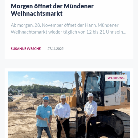
Morgen öffnet der Mündener
Weihnachtsmarkt
Ab morgen, 28. November öffnet der Hann. Mündener
Weihnachtsmarkt wieder täglich von 12 bis 21 Uhr seine
Pforten. BesucherInnen dürfen sich auf ein
stimmungsvolles Ambiente, regionale Spezialitäten,
SUSANNE WESCHE
27.11.2025
liebevoll gestaltetes Kunsthandwerk und zahlreiche ..
WERBUNG