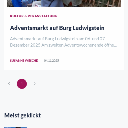
KULTUR & VERANSTALTUNG
Adventsmarkt auf Burg Ludwigstein
Adventsmarkt auf Burg Ludwigstein am 06. und 07.
Dezember 2025 Am zweiten Adventswochenende öffnet
die Jugendburg Ludwigstein erneut ihre Tore für den
stimmungsvollen Adventsmarkt. In historischem
SUSANNE WESCHE
04.11.2025
Ambiente erwartet die Besucherinnen und Besucher am S
..
1
Meist
geklickt