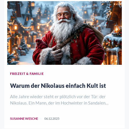
FREIZEIT & FAMILIE
Warum der Nikolaus einfach Kult ist
Alle Jahre wieder steht er plötzlich vor der Tür: der
Nikolaus. Ein Mann, der im Hochwinter in Sandalen
unterwegs ist, tonnenweise Schokolade in privaten
Haushalten verteilt und dessen Bartlänge jedem
SUSANNE WESCHE
06.12.2025
Arbeitsschutzbeauftragten sofort die Schweißperle ..