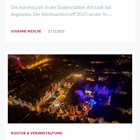
Die Adventszeit in der Duderstädter Altstadt hat
begonnen. Der Weihnachtstreff 2025 an der St.-
Servatius-Kirche wurde vom Vorstand des Treffpunkt
Stadtmarketing Duderstadt (TSD) und Bürgermeister
SUSANNE WESCHE
27.11.2025
Thorsten Feike offiziell eröffnet. Öffnungszeiten sind ..
KULTUR & VERANSTALTUNG