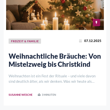
07.12.2025
FREIZEIT & FAMILIE
Weihnachtliche Bräuche: Von
Mistelzweig bis Christkind
Weihnachten ist ein Fest der Rituale – und viele davon
sind deutlich älter, als wir denken. Was wir heute als
liebevolle Traditionen pflegen, verbindet vorchristliche
Symbolik, mittelalterliche Frömmigkeit und moderne
SUSANNE WESCHE
3 MINUTEN
Wohnkultur. Die Bräuche, die jed ..