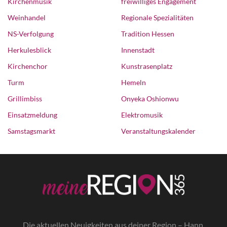
Kirchenmusik
freiwilliges Engagement
Weinhandel
Regionale Spezialitäten
NS-Verfolgung
Tradition Hessen
Herkulesblick
Innenstadt
Kirchenchor
Kunstrasenplatz
Turm
Hemeln
Grillimbiss
Onyeka Oshionwu
Einsatzmeldung
Elektromusik
Samstagsmarkt
Veranstaltungskalender
Die a
ktuellen Neuigkeiten aus deiner Region – Hann.