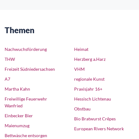
Themen
Nachwuchsförderung
Heimat
THW
Herzberg a.Harz
Freizeit Südniedersachsen
VHM
A7
regionale Kunst
Martha Kahn
Praxisjahr 16+
Freiwillige Feuerwehr
Hessisch Lichtenau
Wanfried
Obstbau
Einbecker Bier
Bio Bratwurst Crêpes
Maienumzug
European Rivers Network
Bettwäsche entsorgen