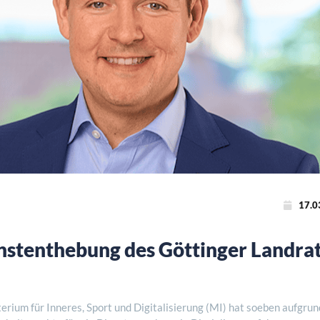
17.0
nstenthebung des Göttinger Landra
rium für Inneres, Sport und Digitalisierung (MI) hat soeben aufgrun