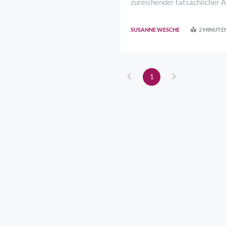
zureichender tatsächlicher 
Göttinger Landrat Marcel Riet
SUSANNE WESCHE
2 MINUTE
1