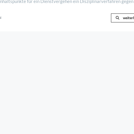
Anhaltspunkte für ein Dienstvergehen ein Disziplinarverfahren gegen
hig eingeleitet. Die Einl ..
N
weiter