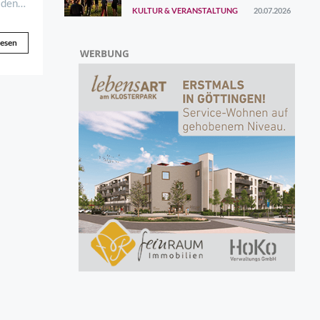
ersten Augustwochenende
 den
KULTUR & VERANSTALTUNG
20.07.2026
gefunden
lesen