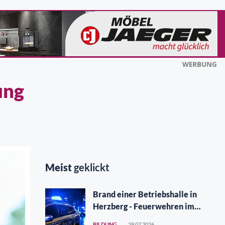
ung
n
Meist
geklickt
Brand einer Betriebshalle in
Herzberg - Feuerwehren im
Großeinsatz
BILDUNG
29.07.2026