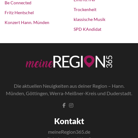
Be Connected
Trockenheit
Fritz Hentschel
klassische Musik
Konzert Hann. Münden
SPD KAndidat
Die a
ktuellen Neuigkeiten aus deiner Region – Hann.
Münden, Göttingen, Werra-Meißner-Kreis und Duderstadt.
Kontakt
meineRegion365.de