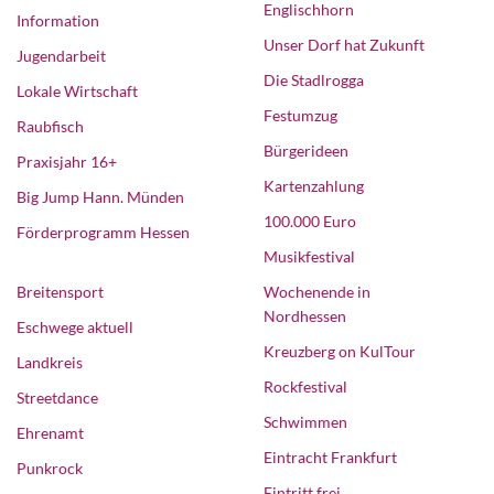
Englischhorn
Information
Unser Dorf hat Zukunft
Jugendarbeit
Die Stadlrogga
Lokale Wirtschaft
Festumzug
Raubfisch
Bürgerideen
Praxisjahr 16+
Kartenzahlung
Big Jump Hann. Münden
100.000 Euro
Förderprogramm Hessen
Musikfestival
Breitensport
Wochenende in
Nordhessen
Eschwege aktuell
Kreuzberg on KulTour
Landkreis
Rockfestival
Streetdance
Schwimmen
Ehrenamt
Eintracht Frankfurt
Punkrock
Eintritt frei