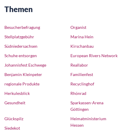
Themen
Besucherbefragung
Organist
Stellplatzgebühr
Marina Hein
Südniedersachsen
Kirschanbau
Schuhe entsorgen
European Rivers Network
Johannisfest Eschwege
Reallabor
Benjamin Kleinpeter
Familienfest
regionale Produkte
Recyclinghof
Herkulesblick
Rhönrad
Gesundheit
Sparkassen-Arena
Göttingen
Glückspilz
Heimatministerium
Hessen
Siedekot