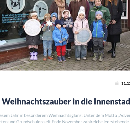
11.1
 Weihnachtszauber in die Innenstad
diesem Jahr in besonderem Weihnachtsglanz: Unter dem Motto „Adve
rten und Grundschulen seit Ende November zahlreiche leerstehende
traße, Burgstraße, Marktstraße, Wa ..