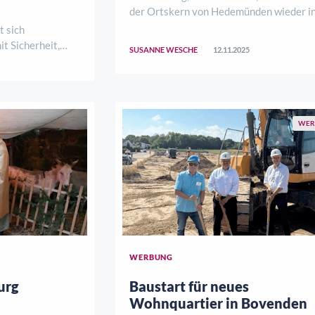
der Ortskern von Hedemünden wieder in
festlich geschmücktes Winterdorf. Von 
 sich
bis 21:00 Uhr lädt der traditionelle
t Sicherheit,
SUSANNE WESCHE
12.11.2025
Weihnachtsmarkt zum gemütlichen Bum
verbinden?
Staunen und Genießen ein. Zwischen
 Samstag, 8.
funkelnde ..
i einer
 lebensART am
WER
WERBUNG
urg
Baustart für neues
Wohnquartier in Bovenden