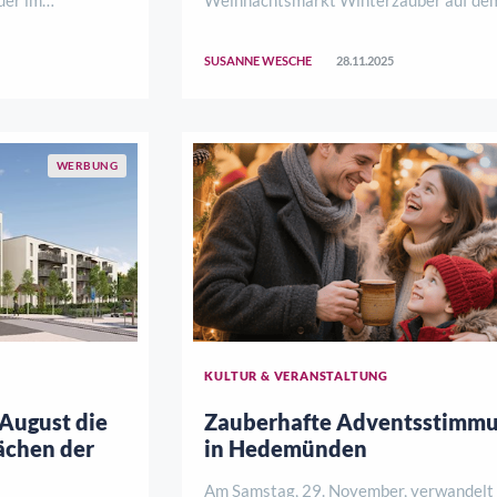
rwegs ist,
historischen Marktplatz offiziell eröffne
rivaten
das trotz anhaltendem Nieselregen mit 
SUSANNE WESCHE
28.11.2025
sen Bartlänge
vielen Gästen. Bereits ab 15 Uhr füllte s
gten sofort die
der Platz, Kinder warteten gespannt auf
Holl ..
WERBUNG
KULTUR & VERANSTALTUNG
 August die
Zauberhafte Adventsstimm
ächen der
in Hedemünden
Am Samstag, 29. November, verwandelt 