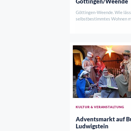
Göttingen/Weende
Göttingen-Weende. Wie lässt
selbstbestimmtes Wohnen mi
Komfort und Unterstützung 
Antworten darauf gibt es am
August, von 12 bis 15 Uhr be
Baustellenbesichtigung der
Klosterpark. HoKo und de ..
KULTUR & VERANSTALTUNG
Adventsmarkt auf B
Ludwigstein