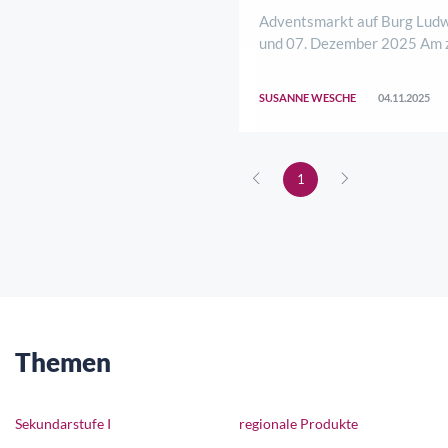
Adventsmarkt auf Burg Ludw
und 07. Dezember 2025 Am 
Adventswochenende öffnet d
Ludwigstein erneut ihre Tore
SUSANNE WESCHE
04.11.2025
stimmungsvollen Adventsmar
historischem Ambiente erwar
Besucherinnen und Besucher 
1
Themen
Sekundarstufe I
regionale Produkte