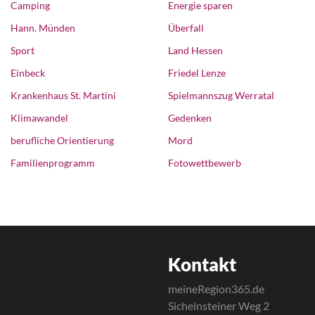
Camping
Energie sparen
Hann. Münden
Überfall
Sport
Land Hessen
Einbeck
Friedel Lenze
Krankenhaus St. Martini
Spielmannszug Werratal
Klimawandel
Gedenken
berufliche Orientierung
Mord
Familienprogramm
Fotowettbewerb
Kontakt
meineRegion365.de
Sichelnsteiner Weg 2