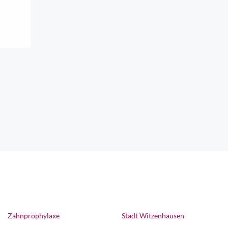
H
ellen
kt an
Zahnprophylaxe
Stadt Witzenhausen