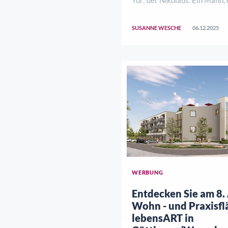
Hochwinter in Sandalen unte
tonnenweise Schokolade in p
SUSANNE WESCHE
06.12.2025
Haushalten verteilt und des
jedem Arbeitsschutzbeauftra
Schweißperle ..
WERBUNG
Entdecken Sie am 8.
Wohn - und Praxisfl
lebensART in