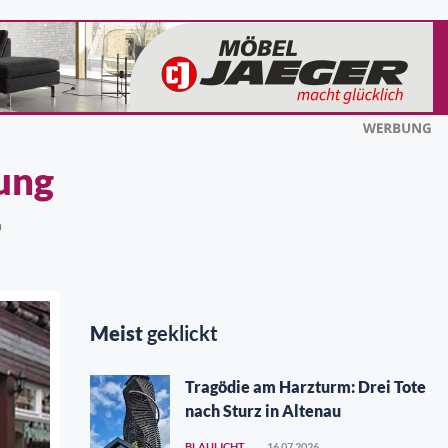
ung
n
Meist
geklickt
Tragödie am Harzturm: Drei Tote
nach Sturz in Altenau
BLAULICHT
16.07.2026