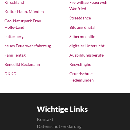
Kirschland
Freiwillige Feuerwehr
Wanfried
Kultur Hann. Münden
Streetdance
Geo-Naturpark Frau-
Holle-Land
Bildung digital
Lutterberg
Silbermedaille
neues Feuerwehrfahrzeug
digitaler Unterricht
Familientag
Ausbildungsberufe
Benedikt Beckmann
Recyclinghof
DKKD
Grundschule
Hedemünden
Wichtige Links
Kontakt
Datenschutzerklärung