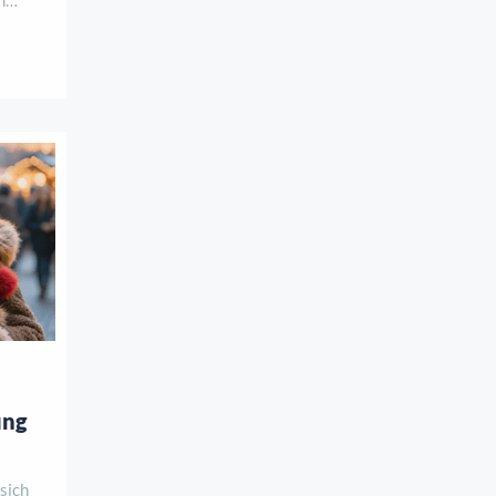
t. Und
sehr
ich
 „Frau
ung
sich