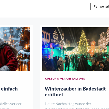
weiter
KULTUR & VERANSTALTUNG
 einfach
Winterzauber in Badestadt
eröffnet
ötzlich vor der
Heute Nachmittag wurde der
der im
Weihnachtsmarkt Winterzauber auf de