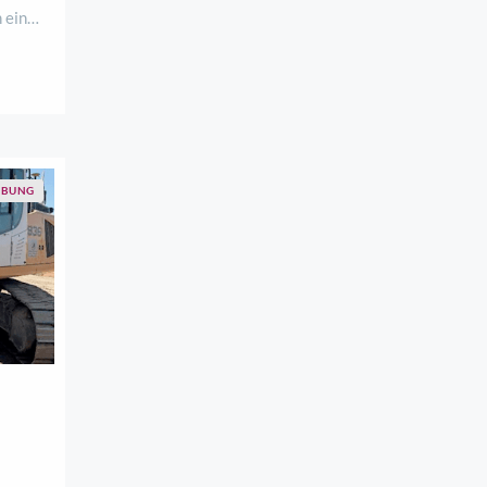
 ein
11:00
meln,
BUNG