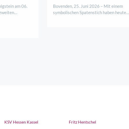
igstein am 06.
Bovenden, 25. Juni 2026 – Mit einem
zweiten
symbolischen Spatenstich haben heute
ie Jugendburg
Vertreter der Sparkasse Göttingen, des
 für den
Bauträgers La Patria Verwaltungs Gmb
kt. In
sowie der Gemeinde Bovenden den offizi
tet die
Startschuss für ein neues Wohnbauproje
am S ..
der Görlitze ..
KSV Hessen Kassel
Fritz Hentschel