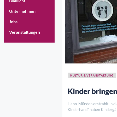
Blaulicht
Unternehmen
Jobs
Veranstaltungen
KULTUR & VERANSTALTUNG
Kinder bringen
Hann. Münden erstrahlt in 
Kinderhand“ haben Kindergä
Schaufenster in der Langen S