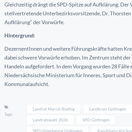
Gleichzeitig drängt die SPD-Spitze auf Aufklärung. Der
stellvertretende Unterbezirksvorsitzende, Dr. Thorsten
Aufklärung“ der Vorwürfe.
Hintergrund:
DezernentInnen und weitere Führungskräfte hatten Kre
dabei schwere Vorwürfe erhoben. Im Zentrum steht der 
Handeln aufgefordert. In dem Vorgang wurden 28 Fälle
Niedersächsische Ministerium für Inneres, Sport und Dig
Kommunalaufsicht.
Landrat Marcel Riethig
Landkreis Göttingen
Tags:
Landratswahl 2026
SPD Göttingen
SPD Unterbezirk Göttingen
Kandidatur Rückz