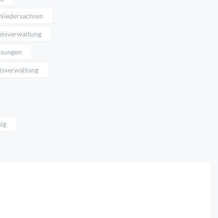
Niedersachsen
eisverwaltung
isungen
isverwaltung
hig