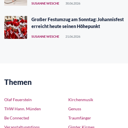
SUSANNE WESCHE
30.06.2026
Großer Festumzug am Sonntag: Johannisfest
erreicht heute seinen Höhepunkt
SUSANNE WESCHE
21.06.2026
Themen
Olaf Feuerstein
Kirchenmusik
THW Hann. Münden
Genuss
Be Connected
Traumfänger
Veranstaltungstipps
Gimter Kirmes