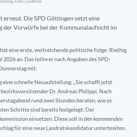
tellung. Foto: Landkreis
t erneut. Die SPD Göttingen setzt eine
ng der Vorwürfe bei der Kommunalaufsicht im
at eine erste, weitreichende politische Folge: Riethig
ahl 2026 an. Das teilte er nach Angaben des SPD-
Donnerstag mit.
eine schnelle Neuaufstellung. „Sie schafft jetzt
terbezirksvorsitzender Dr. Andreas Philippi. Nach
erstagabend rund zwei Stunden beraten, wie es
en Schritte sind bereits festgelegt: Der
skommission einsetzen. Diese soll in den kommenden
hlag für eine neue Landratskandidatur unterbreiten.