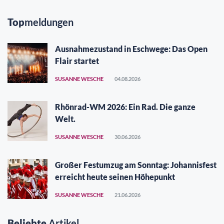
Top
meldungen
Ausnahmezustand in Eschwege: Das Open
Flair startet
SUSANNE WESCHE
04.08.2026
Rhönrad-WM 2026: Ein Rad. Die ganze
Welt.
SUSANNE WESCHE
30.06.2026
Großer Festumzug am Sonntag: Johannisfest
erreicht heute seinen Höhepunkt
SUSANNE WESCHE
21.06.2026
Beliebte
Artikel