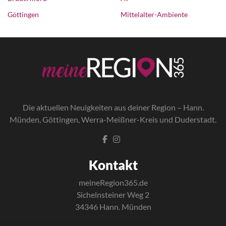
Göttingen
Mittelalter-Ambiente
Die a
ktuellen Neuigkeiten aus deiner Region – Hann.
Münden, Göttingen, Werra-Meißner-Kreis und Duderstadt.
Kontakt
meineRegion365.de
Sichelnsteiner Weg 2
34346 Hann. Münden