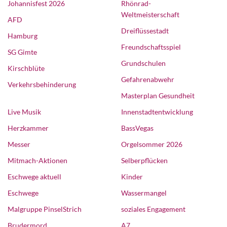
Johannisfest 2026
Rhönrad-
Weltmeisterschaft
AFD
Dreiflüssestadt
Hamburg
Freundschaftsspiel
SG Gimte
Grundschulen
Kirschblüte
Gefahrenabwehr
Verkehrsbehinderung
Masterplan Gesundheit
Live Musik
Innenstadtentwicklung
Herzkammer
BassVegas
Messer
Orgelsommer 2026
Mitmach-Aktionen
Selberpflücken
Eschwege aktuell
Kinder
Eschwege
Wassermangel
Malgruppe PinselStrich
soziales Engagement
Brudermord
A7