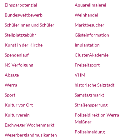
Einsparpotenzial
Aquarellmalerei
Bundeswettbewerb
Weinhandel
Schülerinnen und Schüler
Marktbesucher
Stellplatzgebühr
Gästeinformation
Kunst in der Kirche
Implantation
Spendenlauf
ClusterAkademie
NS-Verfolgung
Freizeitsport
Absage
VHM
Werra
historische Salzstadt
Sport
Samstagsmarkt
Kultur vor Ort
Straßensperrung
Kulturverein
Polizeidirektion Werra-
Meißner
Eschweger Wochenmarkt
Polizeimeldung
Weserberglandmusikanten