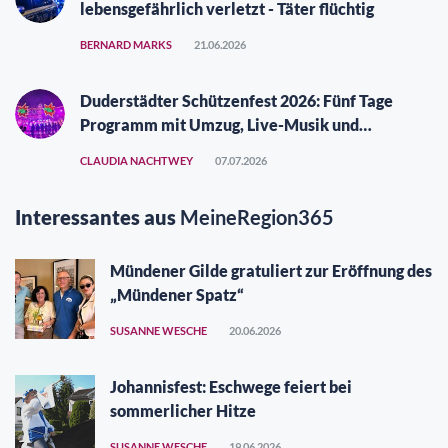
lebensgefährlich verletzt - Täter flüchtig
BERNARD MARKS
21.06.2026
Duderstädter Schützenfest 2026: Fünf Tage
Programm mit Umzug, Live-Musik und
Vergüngungspark
CLAUDIA NACHTWEY
07.07.2026
Interessantes aus
MeineRegion365
Mündener Gilde gratuliert zur Eröffnung des
„Mündener Spatz“
SUSANNE WESCHE
20.06.2026
Johannisfest: Eschwege feiert bei
sommerlicher Hitze
SUSANNE WESCHE
19.06.2026