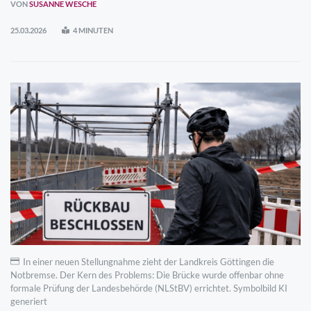
VON
SUSANNE WESCHE
25.03.2026
4 MINUTEN
In einer neuen Stellungnahme zieht der Landkreis Göttingen die
Notbremse. Der Kern des Problems: Die Brücke wurde offenbar ohne
formale Prüfung der Landesbehörde (NLStBV) errichtet. Symbolbild KI
generiert