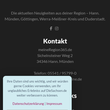
Die a
ktuellen Neuigkeiten aus deiner Region – Hann.
Münden, Göttingen, Werra-Meißner-Kreis und Duderstadt.
Kontakt
meineRegion365.de
Sichelnsteiner Weg 2
34346 Hann. Münden
Telefon: 05541 / 95799-0
E-Mail:
info@mundus-online.de
Ihre Daten sind uns wichtig, und wir würden
gerne Cookies verwenden, um Ihr
unglaubliches Erlebniss auf DieSachsen.de
Wichtige Links
weiter verbessern zu können.
Kontakt
Datenschutzerklärung
|
Impressum
Datenschutzerklärung