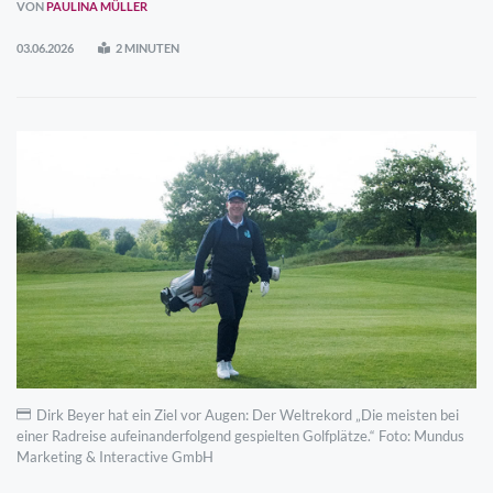
VON
PAULINA MÜLLER
03.06.2026
2 MINUTEN
Dirk Beyer hat ein Ziel vor Augen: Der Weltrekord „Die meisten bei
einer Radreise aufeinanderfolgend gespielten Golfplätze.“ Foto: Mundus
Marketing & Interactive GmbH