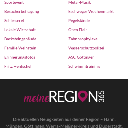
Sportevent
Metal-Musik
Besucherbefragung
Eschweger Wochenmarkt
Schiesserei
Pegelstände
Lokale Wirtschaft
Open Flair
Backsteingebäude
Zahnprophylaxe
Familie Weinstein
Wasserschutzpolizei
Erinnerungsfotos
ASC Göttingen
Fritz Hentschel
Schwimmtraining
Die a
ktuellen Neuigkeiten aus deiner Region – Hann.
Münden, Göttingen, Werra-Meißner-Kreis und Duderstadt.