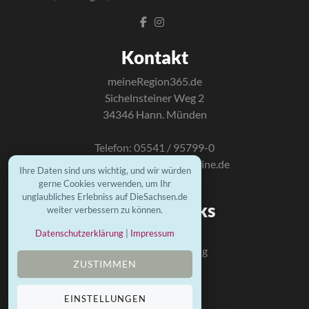
Kontakt
meineRegion365.de
Sichelnsteiner Weg 2
34346 Hann. Münden
Telefon: 05541 / 95799-0
E-Mail:
info@mundus-online.de
Ihre Daten sind uns wichtig, und wir würden
gerne Cookies verwenden, um Ihr
unglaubliches Erlebniss auf DieSachsen.de
Wichtige Links
weiter verbessern zu können.
Kontakt
Datenschutzerklärung
|
Impressum
Datenschutzerklärung
ZUSTIMMEN
Impressum
Mundus Homepage
EINSTELLUNGEN