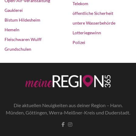
Open-Air-Veranstaltung
Telekom
Gauklerei
öffentliche Sicherheit
Bistum Hildesheim
untere Wasserbehörde
Hemeln
Lotteriegewinn
Fleischwaren Wulff
Polizei
Grundschulen
Die a
ktuellen Neuigkeiten aus deiner Region – Hann.
Münden, Göttingen, Werra-Meißner-Kreis und Duderstadt.