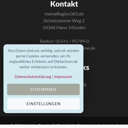
Kontakt
meineRegion365.de
Sichelnsteiner Weg 2
34346 Hann. Münden
Telefon: 05541 / 95799-0
E-Mail:
info@mundus-online.de
Ihre Daten sind uns wichtig, und wir würden
gerne Cookies verwenden, um Ihr
unglaubliches Erlebniss auf DieSachsen.de
Wichtige Links
weiter verbessern zu können.
Kontakt
Datenschutzerklärung
|
Impressum
Datenschutzerklärung
ZUSTIMMEN
Impressum
Mundus Homepage
EINSTELLUNGEN
© 2026 MeineRegion365.de | Alle Rechte vorbehalten |