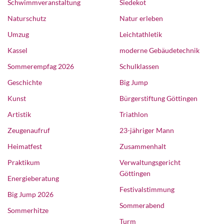
Schwimmveranstaltung
Siedekot
Naturschutz
Natur erleben
Umzug
Leichtathletik
Kassel
moderne Gebäudetechnik
Sommerempfag 2026
Schulklassen
Geschichte
Big Jump
Kunst
Bürgerstiftung Göttingen
Artistik
Triathlon
Zeugenaufruf
23-jähriger Mann
Heimatfest
Zusammenhalt
Praktikum
Verwaltungsgericht
Göttingen
Energieberatung
Festivalstimmung
Big Jump 2026
Sommerabend
Sommerhitze
Turm