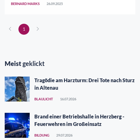
bei einer turnusmäßigen Überprüfung
BERNARD MARKS
26.09.2025
„sicherheitsrelevante Auffälligkeiten an der
Bausubstanz“ ..
1
Meist
geklickt
Tragödie am Harzturm: Drei Tote nach Sturz
in Altenau
BLAULICHT
16.07.2026
Brand einer Betriebshalle in Herzberg -
Feuerwehren im Großeinsatz
BILDUNG
29.07.2026