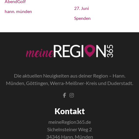
AbendGolf
27. Juni
hann. münden
Spenden
Die a
ktuellen Neuigkeiten aus deiner Region – Hann.
Münden, Göttingen, Werra-Meißner-Kreis und Duderstadt.
Kontakt
meineRegion365.de
Sichelnsteiner Weg 2
34346 Hann. Münden