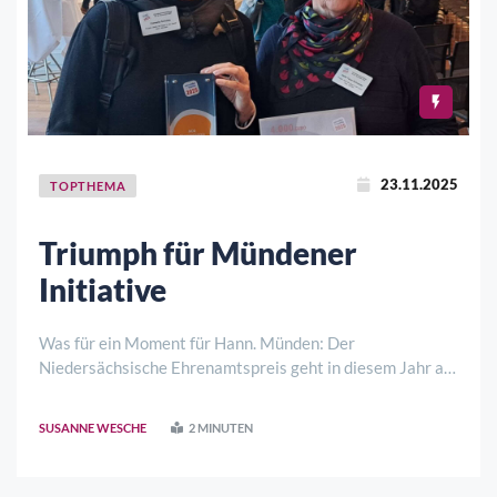
23.11.2025
TOPTHEMA
Triumph für Mündener
Initiative
Was für ein Moment für Hann. Münden: Der
Niedersächsische Ehrenamtspreis geht in diesem Jahr an
zwei Frauen, die mit einer genial einfachen Idee gezeigt
haben, wie sehr bürgerschaftliches Engagement eine
SUSANNE WESCHE
2 MINUTEN
Stadt verändern kann. Die Auszeichnung holt da ..