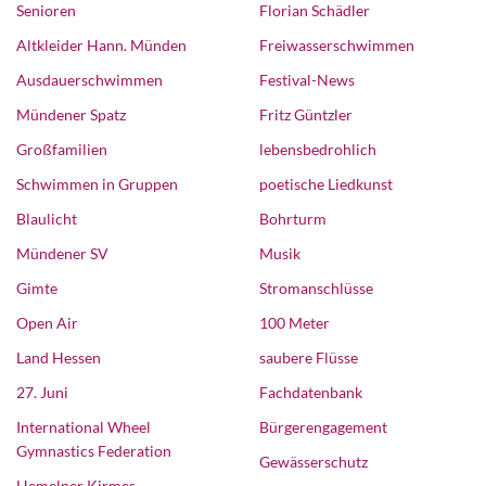
Senioren
Florian Schädler
Altkleider Hann. Münden
Freiwasserschwimmen
Ausdauerschwimmen
Festival-News
Mündener Spatz
Fritz Güntzler
Großfamilien
lebensbedrohlich
Schwimmen in Gruppen
poetische Liedkunst
Blaulicht
Bohrturm
Mündener SV
Musik
Gimte
Stromanschlüsse
Open Air
100 Meter
Land Hessen
saubere Flüsse
27. Juni
Fachdatenbank
International Wheel
Bürgerengagement
Gymnastics Federation
Gewässerschutz
Hemelner Kirmes