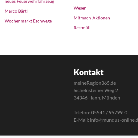
neues Feuerwehrfahrzeug
Weser
Marco Bärtl
Mitmach-Aktionen
Wochenmarkt Eschwege
Restmüll
Kontakt
meineRegion365.de
Sichelnsteiner Weg 2
34346 Hann. Münden
Telefon: 05541 / 95799-0
E-Mail:
info@mundus-online.