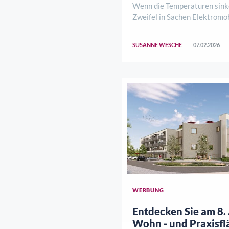
Wenn die Temperaturen sinke
Zweifel in Sachen Elektromobi
Autos gelten bei vielen noch
eingeschränkt wintertauglich
SUSANNE WESCHE
07.02.2026
geraten vor allem das Verhal
und die damit verbundene Rei
WERBUNG
Entdecken Sie am 8.
Wohn - und Praxisfl