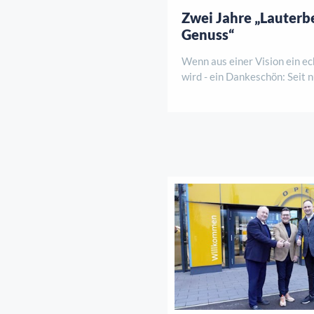
Zwei Jahre „Lauterb
Genuss“
Wenn aus einer Vision ein e
wird - ein Dankeschön: Seit
Jahren hauchen Sarah, Ennio
Kurhaus neues Leben ein. Wa
Schritt begann, hat sich läng