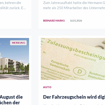
n, kehren die
Zum Jahresauftakt hatte die Hermann
lität zurück. E-
mehr als 250 Mitarbeiter des Unterne
 immer als nur
am vergangenen Dienstag im Ford-Store
. Wird es frostig,
Einbeck zu Gast. Zu Beginn gab
BERNARD MARKS
16.01.2026
ten der Batterie
Geschäftsführer Michael Zimbal einem 
c ..
und Ausblick auf das vergangene und da
Geschäf ..
WERBUNG
AUTO
 August die
Der Fahrzeugschein wird dig
ächen der