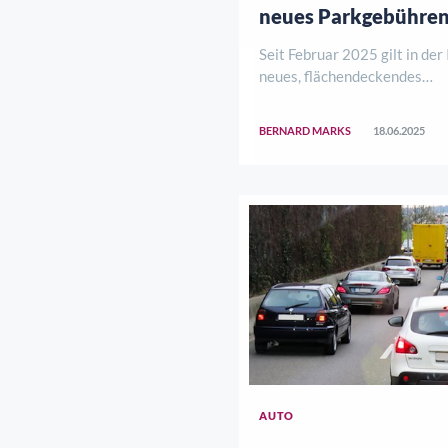
neues Parkgebühre
Seit Februar 2025 gilt in der
neues, flächendeckendes
Parkgebührensystem. Die Ein
nicht reibungslos, doch Verw
BERNARD MARKS
18.06.2025
Stadtrat setzen alles daran,
und Hinweise der Bürgerinne
konkrete Ve ..
AUTO