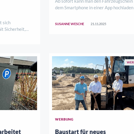
Ab sofort kann man den Fahrzeugschein 
dem Smartphone in einer App hochladen
dort jederzeit abrufen. Das Dokument 
dann nicht mehr in Papierform auf Auto-
 sich
SUSANNE WESCHE
21.11.2025
Motorradfahrten mitgeführt werden. Fü
t Sicherheit,
Zugang zur neuen i-Kfz-App wird ein ..
verbinden?
 Samstag, 8.
i einer
 lebensART am
WER
WERBUNG
rbeitet
Baustart für neues