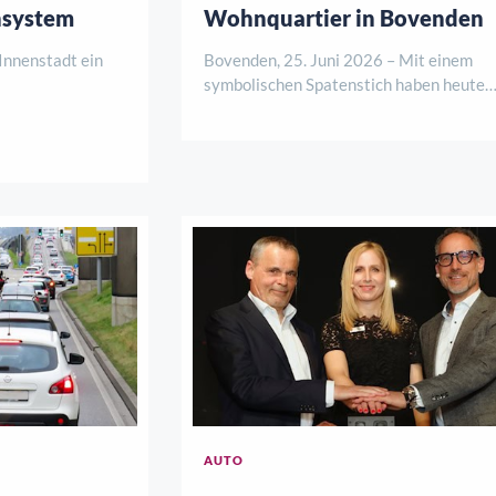
nsystem
Wohnquartier in Bovenden
 Innenstadt ein
Bovenden, 25. Juni 2026 – Mit einem
symbolischen Spatenstich haben heute
führung verlief
Vertreter der Sparkasse Göttingen, des
altung und
Bauträgers La Patria Verwaltungs Gmb
 die Erfahrungen
sowie der Gemeinde Bovenden den offizi
n und Bürger in
Startschuss für ein neues Wohnbauproje
der Görlitze ..
AUTO