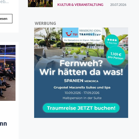
ersten Augustwochenende
ieb
KULTUR & VERANSTALTUNG
20.07.2026
gefunden
lesen
ann