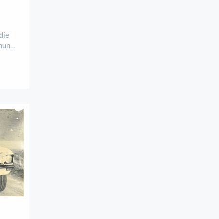
 die
fnung
oßen
s
den
der Stadt passend zum Frühling endlich zu ..