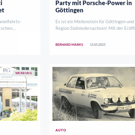
i
Party mit Porsche-Power in
et
Göttingen
mmelfahrts-
Es ist ein Meilenstein für Göttingen und
tschen
Region Südniedersachsen! Mit der Eröf
 Bereits im Jahr
des neuen Porsche Zentrums an der Gr
isti Himmelfahrt
Breite in Göttingen-Weendeerwacht da
BERNARD MARKS
15.05.2025
hres. Der ADAC
Industriegebiet am Lutteranger im Nor
1. Juni mit
WERBUNG
AUTO