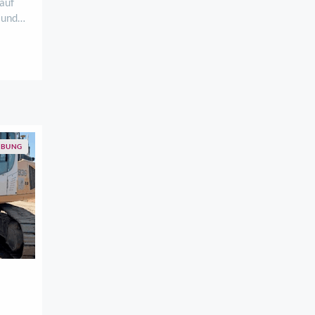
auf
 und
muss
 oder
r den
BUNG