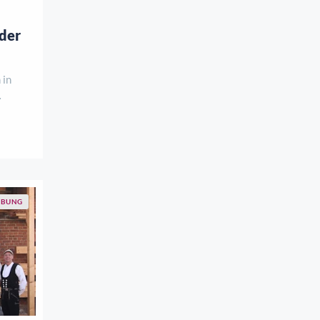
der
 in
b er
elben
ick
BUNG