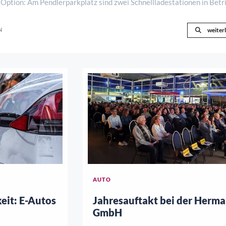
Option: Am Pendlerparkplatz sind zwei Schnellladestationen in Betr
erfügt über zwei Ladepunkte, die zu ..
N
weiter
AUTO
eit: E-Autos
Jahresauftakt bei der Herm
GmbH