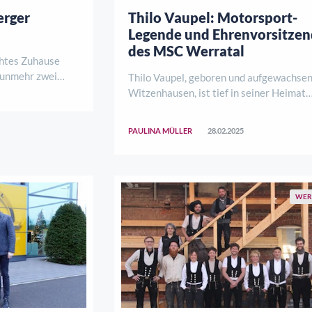
erger
Thilo Vaupel: Motorsport-
Legende und Ehrenvorsitzen
des MSC Werratal
chtes Zuhause
 nunmehr zwei
Thilo Vaupel, geboren und aufgewachsen
 und Julia dem
Witzenhausen, ist tief in seiner Heimat
s als mutiger
verwurzelt. Bis auf die Studienjahre blie
st zu einem
stets in der Nähe und lebt heute in ders
PAULINA MÜLLER
28.02.2025
lebendigen Treffpunkt entwickelt – getragen ..
Straße – visavis zum Elternhaus – mit Bl
auf sein ehemaliges Kinderzimmer ..
WER