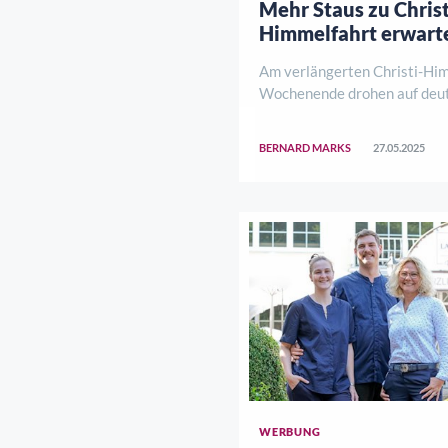
Mehr Staus zu Christ
Himmelfahrt erwart
Am verlängerten Christi-Hi
Wochenende drohen auf deu
Autobahnen zahlreiche Staus.
2024 zählte der Tag vor Chr
BERNARD MARKS
27.05.2025
zu den staureichsten des Ja
rechnet vom 28. Mai bis zum 
starkem Re ..
WERBUNG