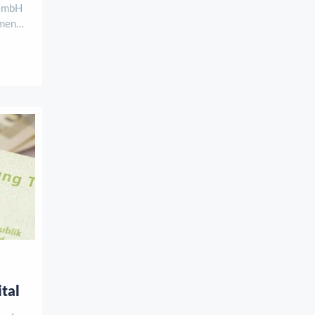
 GmbH
hmens
 in
Rück-
s neue
ital