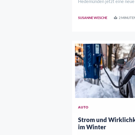
Hedemünden jetzt eine neue 
gegangen. Jede der Anlagen v
SUSANNE WESCHE
2 MINUTE
AUTO
Strom und Wirklichk
im Winter