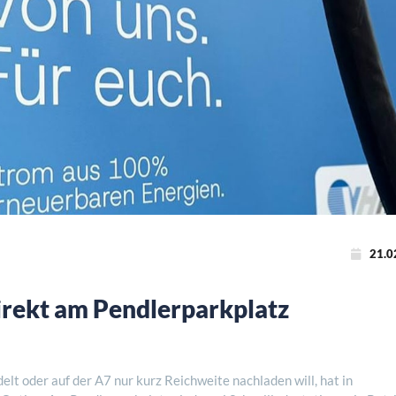
21.0
irekt am Pendlerparkplatz
lt oder auf der A7 nur kurz Reichweite nachladen will, hat in