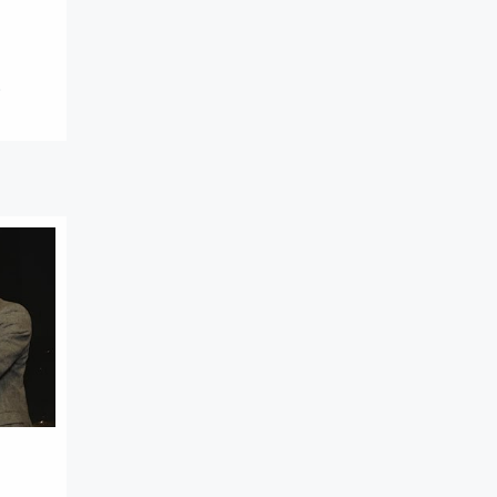
H
ellen
kt an