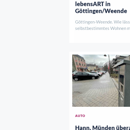
lebensART in
Göttingen/Weende
Göttingen-Weende. Wie lässt
selbstbestimmtes Wohnen mi
Komfort und Unterstützung 
Antworten darauf gibt es am
August, von 12 bis 15 Uhr be
Baustellenbesichtigung der
Klosterpark. HoKo und de ..
AUTO
Hann. Münden übera