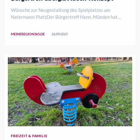
Wünsche zur Neugestaltung des Spielplatzes am
Natermann-PlatzDer Bürgertreff Hann. Münden hat
Bürgermeister Tobias Dannenberg ein Konzept zur
Neugestaltung des Spielplatzes am Natermann-Platz
MEINEREGION365.DE
26.09.2025
überreicht. Ziel ist die Entwicklung eines attraktiven Meh
..
FREIZEIT & FAMILIE