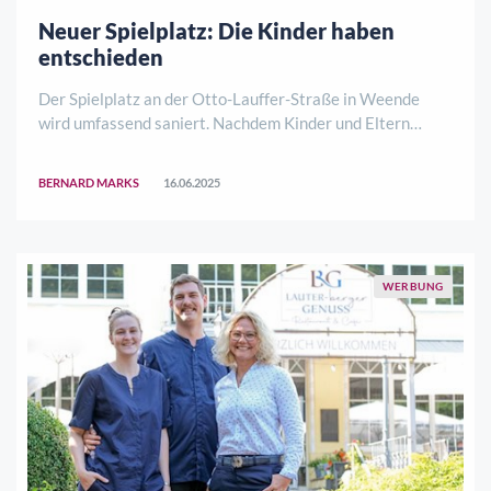
Neuer Spielplatz: Die Kinder haben
entschieden
Der Spielplatz an der Otto-Lauffer-Straße in Weende
wird umfassend saniert. Nachdem Kinder und Eltern
bereits im Frühjahr 2025 Vorschläge zur Neugestaltung
des Spielplatzes gemacht hatten, konnten sie im Mai
BERNARD MARKS
16.06.2025
ihren Favoriten aus insgesamt sieben konkr ..
WERBUNG