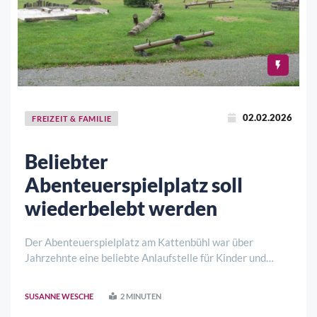
02.02.2026
FREIZEIT & FAMILIE
Beliebter
Abenteuerspielplatz soll
wiederbelebt werden
Der Abenteuerspielplatz am Kattenbühl war über
Jahrzehnte eine beliebte Anlaufstelle für Kinder und
Jugendliche, die sich auf der großen Freifläche nach
Herzenslust so richtig austoben konnten. Hier wurden
SUSANNE WESCHE
2 MINUTEN
Geburtstage gefeiert und abwechslungsreiche ..