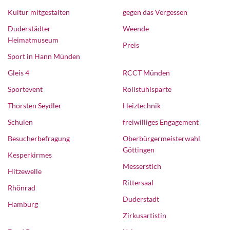
Kultur mitgestalten
gegen das Vergessen
Duderstädter
Weende
Heimatmuseum
Preis
Sport in Hann Münden
Gleis 4
RCCT Münden
Sportevent
Rollstuhlsparte
Thorsten Seydler
Heiztechnik
Schulen
freiwilliges Engagement
Besucherbefragung
Oberbürgermeisterwahl
Göttingen
Kesperkirmes
Messerstich
Hitzewelle
Rittersaal
Rhönrad
Duderstadt
Hamburg
Zirkusartistin