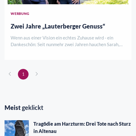
WERBUNG
Zwei Jahre „Lauterberger Genuss“
Wenn aus einer Vision ein echtes Zuhause wird - ein
Dankeschön: Seit nunmehr zwei Jahren hauchen Sarah,
Ennio und Julia dem Kurhaus neues Leben ein. Was als
mutiger Schritt begann, hat sich längst zu einem
lebendigen Treffpunkt entwickelt – getragen ..
1
Meist
geklickt
Tragödie am Harzturm: Drei Tote nach Sturz
in Altenau