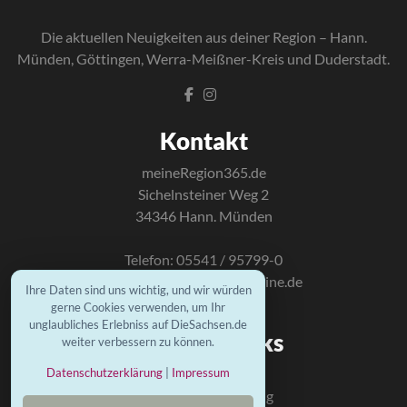
Die a
ktuellen Neuigkeiten aus deiner Region – Hann.
Münden, Göttingen, Werra-Meißner-Kreis und Duderstadt.
Kontakt
meineRegion365.de
Sichelnsteiner Weg 2
34346 Hann. Münden
Telefon: 05541 / 95799-0
E-Mail:
info@mundus-online.de
Ihre Daten sind uns wichtig, und wir würden
gerne Cookies verwenden, um Ihr
unglaubliches Erlebniss auf DieSachsen.de
Wichtige Links
weiter verbessern zu können.
Datenschutzerklärung
|
Impressum
Kontakt
Datenschutzerklärung