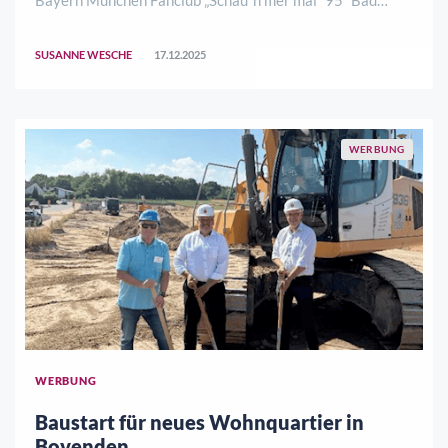
Sooden-Allendorf e.V. gedacht, als es darum ging,
gemeinnützige Einrichtungen in unserer Heimatstadt Bad
SUSANNE WESCHE
17.12.2025
Sooden-Allendorf zu unterstützen. Im Rahmen ..
WERBUNG
WERBUNG
Baustart für neues Wohnquartier in
Bovenden