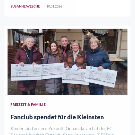
folgten der Einladung zum Neujahrsempfang der Stadt
SUSANNE WESCHE
10.01.2026
Hann. Münden. Es war ein Ab ..
FREIZEIT & FAMILIE
Fanclub spendet für die Kleinsten
Kinder sind unsere Zukunft. Genau daran hat der FC
Bayern München Fanclub „Schau´n mer mal ´95“ Bad