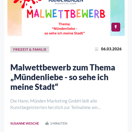
06.03.2026
FREIZEIT & FAMILIE
Malwettbewerb zum Thema
„Mündenliebe - so sehe ich
meine Stadt“
Die Hann. Münden Marketing GmbH lädt alle
Kunstbegeisterten herzlich zur Teilnahme am
Malwettbewerb zu dem Thema „Mündenliebe - so sehe
ich meine Stadt“ ein. Ziel des Wettbewerbs ist es, die
SUSANNE WESCHE
2 MINUTEN
Vielfalt, Schönheit und persönlichen Perspektiven auf die