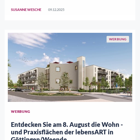
ein Unikat. Hier arbeitet Susanne Repovs, 63 Jahre alt,
SUSANNE WESCHE
09.12.2025
seit 35 Jahren in Hedemünden zuhaus ..
WERBUNG
WERBUNG
Entdecken Sie am 8. August die Wohn -
und Praxisflächen der lebensART in
Göttingen/Weende