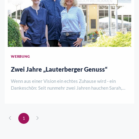
WERBUNG
Zwei Jahre „Lauterberger Genuss“
Wenn aus einer Vision ein echtes Zuhause wird - ein
Dankeschön: Seit nunmehr zwei Jahren hauchen Sarah,
Ennio und Julia dem Kurhaus neues Leben ein. Was als
mutiger Schritt begann, hat sich längst zu einem
lebendigen Treffpunkt entwickelt – getragen ..
1