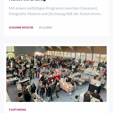
Mit einem vielfältigen Programm zwischen Glaskunst,
Fotografie, Malerei und Zeichnung lädt der Kunstverein
Eschwege e.V. gemeinsam mit der Kreisstadt Eschwege
auch in den kommenden Monaten wieder zu spannenden
SUSANNE WESCHE
25.11.2025
Ausstellungen in den Lichthof des Hochze ..
TOPTHEMA