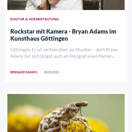
KULTUR & VERANSTALTUNG
Rockstar mit Kamera - Bryan Adams im
Kunsthaus Göttingen
Göttingen. Er ist weltberühmt als Musiker – doch Bryan
Adams hat sich längst auch als Fotograf einen Namen
gemacht. Vom 9. Oktober 2025 bis zum 8. Februar 2026
zeigt das Kunsthaus Göttingen unter dem Titel
BERNARD MARKS
30.09.2025
„#SHOTBYADAMS“ eine umfassende Werkschau sei ..