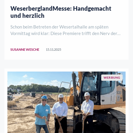
WeserberglandMesse: Handgemacht
und herzlich
Schon beim Betreten der Wesertalhalle am späten
Vormittag wird klar: Diese Premiere trifft den Nerv der
Region. Um Punkt 11 Uhr waren wir mit unserem
Redaktionsteam vor Ort und mussten uns bereits durch
SUSANNE WESCHE
15.11.2025
dichtes Gedränge schlängeln. Die Weserbergland- ..
WERBUNG