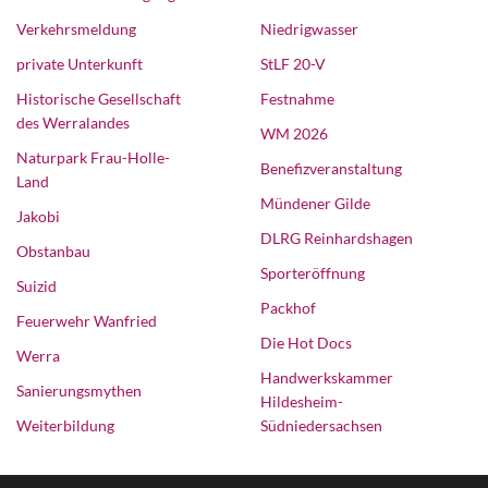
Verkehrsmeldung
Niedrigwasser
private Unterkunft
StLF 20-V
Historische Gesellschaft
Festnahme
des Werralandes
WM 2026
Naturpark Frau-Holle-
Benefizveranstaltung
Land
Mündener Gilde
Jakobi
DLRG Reinhardshagen
Obstanbau
Sporteröffnung
Suizid
Packhof
Feuerwehr Wanfried
Die Hot Docs
Werra
Handwerkskammer
Sanierungsmythen
Hildesheim-
Weiterbildung
Südniedersachsen