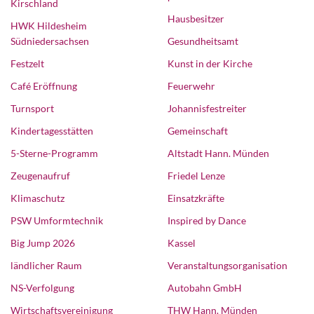
Kirschland
Hausbesitzer
HWK Hildesheim
Südniedersachsen
Gesundheitsamt
Festzelt
Kunst in der Kirche
Café Eröffnung
Feuerwehr
Turnsport
Johannisfestreiter
Kindertagesstätten
Gemeinschaft
5-Sterne-Programm
Altstadt Hann. Münden
Zeugenaufruf
Friedel Lenze
Klimaschutz
Einsatzkräfte
PSW Umformtechnik
Inspired by Dance
Big Jump 2026
Kassel
ländlicher Raum
Veranstaltungsorganisation
NS-Verfolgung
Autobahn GmbH
Wirtschaftsvereinigung
THW Hann. Münden