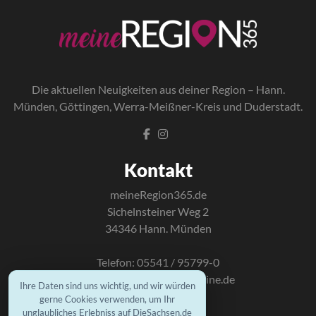
Die a
ktuellen Neuigkeiten aus deiner Region – Hann.
Münden, Göttingen, Werra-Meißner-Kreis und Duderstadt.
Kontakt
meineRegion365.de
Sichelnsteiner Weg 2
34346 Hann. Münden
Telefon: 05541 / 95799-0
E-Mail:
info@mundus-online.de
Ihre Daten sind uns wichtig, und wir würden
gerne Cookies verwenden, um Ihr
unglaubliches Erlebniss auf DieSachsen.de