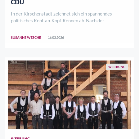
CDU
In der Kirschenstadt zeichnet sich ein spannendes
politisches Kopf-an-Kopf-Rennen ab. Nach der
Auswertung aller 26 Wahlbezirke für die Trendwahl
liegen die Sozialdemokraten sowohl im Stadtparlament
SUSANNE WESCHE
16.03.2026
als auch bei der Kreiswahl hauchdünn vorne.Die Ergeb ..
WERBUNG
WERBUNG