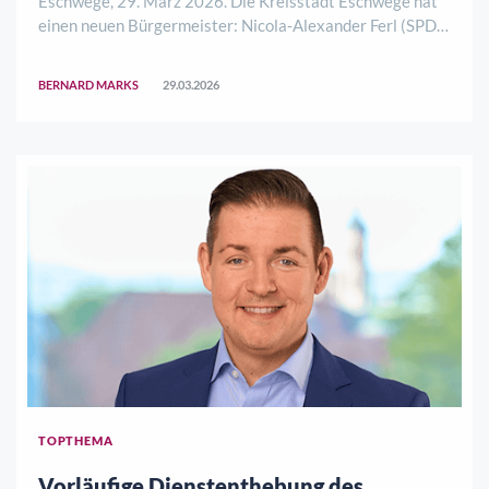
Eschwege, 29. März 2026. Die Kreisstadt Eschwege hat
einen neuen Bürgermeister: Nicola‑Alexander Ferl (SPD)
setzte sich in der abgehaltenen Stichwahl klar gegen
seinen Mitbewerber Lars‑Henning Bartels (CDU) durch.
BERNARD MARKS
29.03.2026
Ferl erreichte 59,1 Prozent der Stim ..
TOPTHEMA
Vorläufige Dienstenthebung des