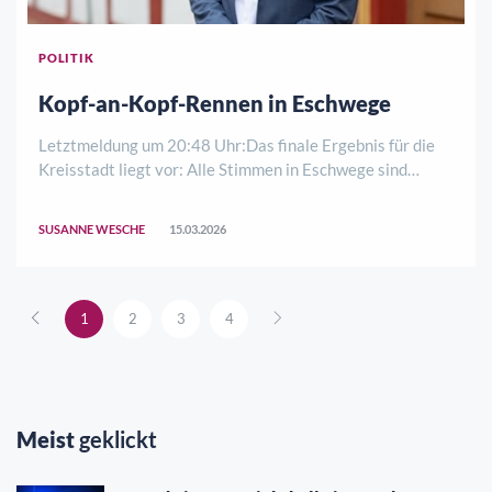
POLITIK
Kopf-an-Kopf-Rennen in Eschwege
Letztmeldung um 20:48 Uhr:Das finale Ergebnis für die
Kreisstadt liegt vor: Alle Stimmen in Eschwege sind
ausgezählt! Das Endergebnis bestätigt den Trend des
Abends: Nicola Alexander Ferl (SPD) geht mit 42,55 % als
SUSANNE WESCHE
15.03.2026
stärkste Kraft aus dem ersten Wahlg ..
1
2
3
4
Meist
geklickt