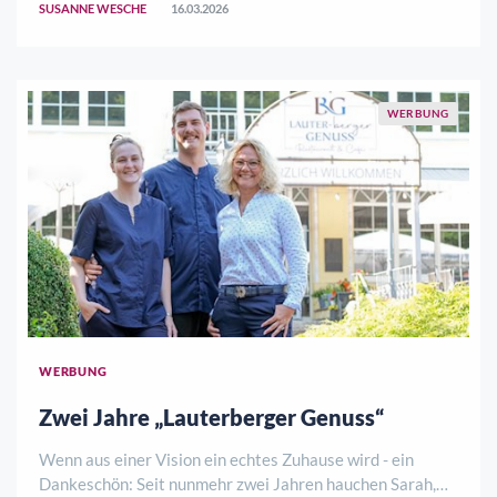
SUSANNE WESCHE
16.03.2026
Trendstimmen holt, zeigt sich bei der Krei ..
WERBUNG
WERBUNG
Zwei Jahre „Lauterberger Genuss“
Wenn aus einer Vision ein echtes Zuhause wird - ein
Dankeschön: Seit nunmehr zwei Jahren hauchen Sarah,