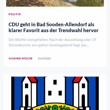
POLITIK
CDU geht in Bad Sooden-Allendorf als
klarer Favorit aus der Trendwahl hervor
Die Würfel sind gefallen: Nach der Auszählung aller 19
Stimmbezirke am späten Sonntagabend liegt das
Ergebnis der sogenannten Trendwahl für Bad Sooden-
Allendorf vor. Sowohl bei der Wahl zum Stadtparlament
SUSANNE WESCHE
16.03.2026
als auch bei der Kreiswahl kann sich die CDU ..