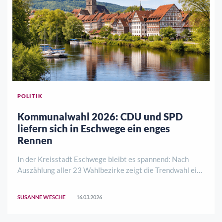
POLITIK
Kommunalwahl 2026: CDU und SPD
liefern sich in Eschwege ein enges
Rennen
In der Kreisstadt Eschwege bleibt es spannend: Nach
Auszählung aller 23 Wahlbezirke zeigt die Trendwahl ein
Kopf-an-Kopf-Rennen zwischen CDU und SPD. Während
die Christdemokraten in beiden Wahlen knapp vorne
SUSANNE WESCHE
16.03.2026
liegen, folgen die Sozialdemokraten mit nu ..