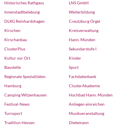
Historisches Rathgaus
LNS GmbH
Innenstadtbelebung
Weiterbildung
DLRG Reinhardshagen
Creutzburg Orgel
Kirschen
Kreisverwaltung
Kirschanbau
Hann. Münden
ClusterPlus
Sekundarstufe I
Kultur vor Ort
Kinder
Baustelle
Sport
Regionale Spezialitäten
Fachdatenbank
Hamburg
ClusterAkademie
Camping Witzenhausen
Hochbad Hann. Münden
Festival-News
Anliegen einreichen
Turnsport
Musikveranstaltung
Tradition Hessen
Dietemann