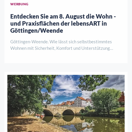
WERBUNG
Entdecken Sie am 8. August die Wohn -
und Praxisflächen der lebensART in
Göttingen/Weende
Göttingen-Weende. Wie lässt sich selbstbestimmtes
Wohnen mit Sicherheit, Komfort und Unterstützung
verbinden? Antworten darauf gibt es am Samstag, 8.
August, von 12 bis 15 Uhr bei einer
Baustellenbesichtigung der lebensART am Klosterpark.
HoKo und de ..