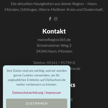
Die a
ktuellen Neuigkeiten aus deiner Region – Hann.
Münden, Göttingen, Werra-Meißner-Kreis und Duderstadt.
Kontakt
meineRegion365.de
Sichelnsteiner Weg 2
34346 Hann. Münden
Telefon: 05541 / 95799-0
E-Mail:
info@mundus-online.de
Ihre Daten sind uns wichtig, und wir würden
gerne Cookies verwenden, um Ihr
unglaubliches Erlebniss auf DieSachsen.de
Wichtige Links
weiter verbessern zu können.
Kontakt
Datenschutzerklärung
|
Impressum
Datenschutzerklärung
ZUSTIMMEN
Impressum