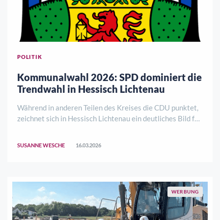
POLITIK
Kommunalwahl 2026: SPD dominiert die
Trendwahl in Hessisch Lichtenau
Während in anderen Teilen des Kreises die CDU punktet,
zeichnet sich in Hessisch Lichtenau ein deutliches Bild für
die Sozialdemokraten ab. Nach Auszählung aller 25
Wahlbezirke liegt die SPD sowohl bei der
SUSANNE WESCHE
16.03.2026
Stadtverordneten- als auch bei der Kreiswahl ..
WERBUNG