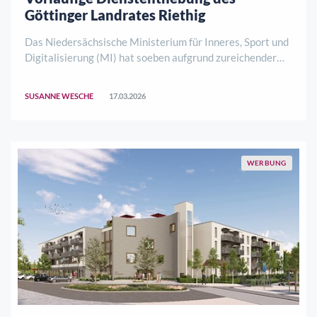
Göttinger Landrates Riethig
Das Niedersächsische Ministerium für Inneres, Sport und
Digitalisierung (MI) hat soeben aufgrund zureichender
tatsächlicher Anhaltspunkte für ein Dienstvergehen ein
Disziplinarverfahren gegen den Göttinger Landrat
SUSANNE WESCHE
17.03.2026
Marcel Riethig eingeleitet. Die Einl ..
WERBUNG