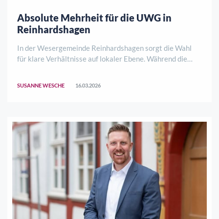
Absolute Mehrheit für die UWG in
Reinhardshagen
In der Wesergemeinde Reinhardshagen sorgt die Wahl
für klare Verhältnisse auf lokaler Ebene. Während die
Unabhängige Wählergemeinschaft (UWG) bei der
Gemeindewahl die absolute Mehrheit erreicht, zeigt sich
SUSANNE WESCHE
16.03.2026
das Wählerbild bei der Kreiswahl deutlich vi ..