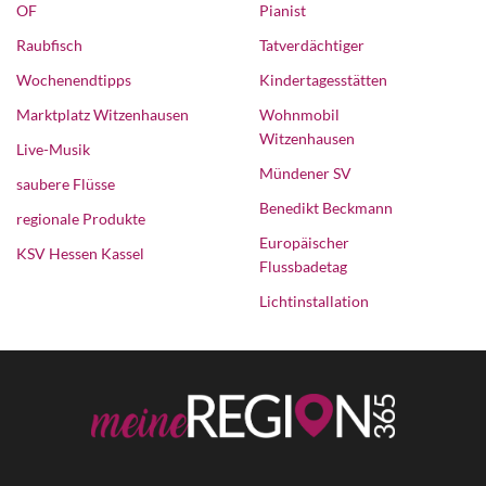
OF
Pianist
Raubfisch
Tatverdächtiger
Wochenendtipps
Kindertagesstätten
Marktplatz Witzenhausen
Wohnmobil
Witzenhausen
Live-Musik
Mündener SV
saubere Flüsse
Benedikt Beckmann
regionale Produkte
Europäischer
KSV Hessen Kassel
Flussbadetag
Lichtinstallation