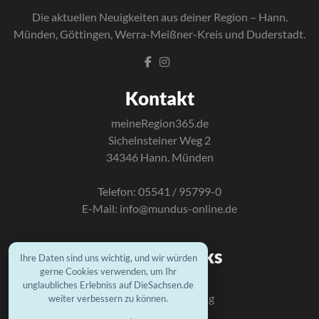
Die a
ktuellen Neuigkeiten aus deiner Region – Hann.
Münden, Göttingen, Werra-Meißner-Kreis und Duderstadt.
Kontakt
meineRegion365.de
Sichelnsteiner Weg 2
34346 Hann. Münden
Telefon: 05541 / 95799-0
E-Mail:
info@mundus-online.de
Wichtige Links
Ihre Daten sind uns wichtig, und wir würden
gerne Cookies verwenden, um Ihr
Kontakt
unglaubliches Erlebniss auf DieSachsen.de
Datenschutzerklärung
weiter verbessern zu können.
Impressum