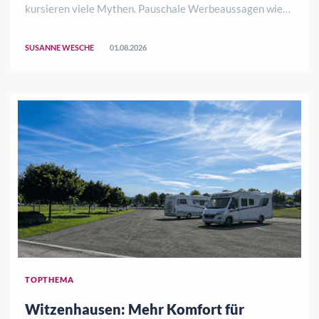
kursieren viele Mythen. Pauschale Werbeaussagen wie
„50 Prozent Energieeinsparung“ oder Produkte, die
angeblich eine fachgerechte Dämmung ersetzen, sollten
SUSANNE WESCHE
01.08.2026
kritisch geprüft werden. Denn wie viel Energ ..
TOPTHEMA
Witzenhausen: Mehr Komfort für