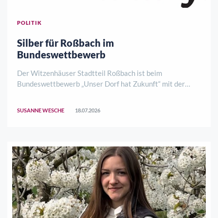
POLITIK
Silber für Roßbach im
Bundeswettbewerb
Der Witzenhäuser Stadtteil Roßbach ist beim
Bundeswettbewerb „Unser Dorf hat Zukunft“ mit der
Silbermedaille ausgezeichnet worden. Zuvor hatte sich
das Dorf mit dem ersten Platz im hessischen
SUSANNE WESCHE
18.07.2026
Landesentscheid für die bundesweite Runde qualifiziert.
Ge ..