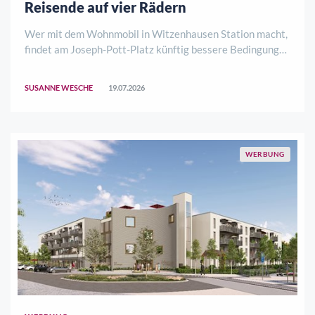
Reisende auf vier Rädern
Wer mit dem Wohnmobil in Witzenhausen Station macht,
findet am Joseph-Pott-Platz künftig bessere Bedingungen
vor. Der Stellplatz wurde umfassend modernisiert und
bietet nun eine zeitgemäße Ver- und Entsorgung sowie
SUSANNE WESCHE
19.07.2026
bequemere Bezahlmöglichkeiten.Neu i ..
WERBUNG