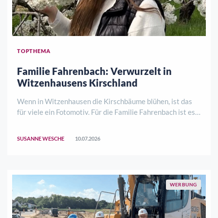
TOPTHEMA
Familie Fahrenbach: Verwurzelt in
Witzenhausens Kirschland
Wenn in Witzenhausen die Kirschbäume blühen, ist das
für viele ein Fotomotiv. Für die Familie Fahrenbach ist es
seit Generationen Arbeit, Verantwortung und ein Stück
Familiengeschichte. Schon der Großvater setzte auf die
SUSANNE WESCHE
10.07.2026
roten Früchte, heute führt di ..
WERBUNG