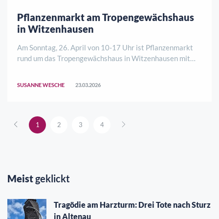
Pflanzenmarkt am Tropengewächshaus
in Witzenhausen
Am Sonntag, 26. April von 10-17 Uhr ist Pflanzenmarkt
rund um das Tropengewächshaus in Witzenhausen mit
einer großen Vielfalt an Pflanzen, die auf Liebhaber und
Enthusiastinnen warten. Viele Raritäten und die fachliche
SUSANNE WESCHE
23.03.2026
Beratung an den Ständen machen ..
1
2
3
4
Meist
geklickt
Tragödie am Harzturm: Drei Tote nach Sturz
in Altenau