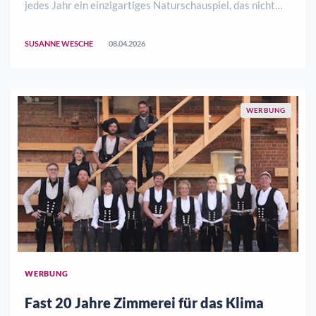
jedes Jahr ein einzigartiges Naturschauspiel, das nicht
nur die Einheimischen immer wieder begeistert. „So war
das Kirschblütenwandern und -walken in den letzten drei
SUSANNE WESCHE
08.04.2026
Jahren eine absolut gelungene Ver ..
WERBUNG
WERBUNG
Fast 20 Jahre Zimmerei für das Klima