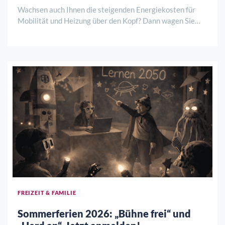
Wachsen auch Ihnen die steigenden Energiekosten für
Mobilität und Heizung über den Kopf? Dann wagen Sie
jetzt den nächsten Schritt und investieren Sie in eine
gesunde und ökologische Wärmedämmung Ihres Hauses,
die im Winter vor Kälte und im Sommer vo ..
FREIZEIT & FAMILIE
Sommerferien 2026: „Bühne frei“ und