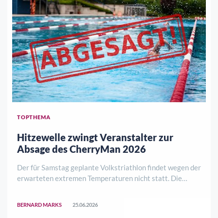
TOPTHEMA
Hitzewelle zwingt Veranstalter zur
Absage des CherryMan 2026
Der für Samstag geplante Volkstriathlon findet wegen der
erwarteten extremen Temperaturen nicht statt. Die
Veranstalter stellen die Gesundheit der Athletinnen und
Athleten sowie aller Helfenden in den Vordergrund. Ein
BERNARD MARKS
25.06.2026
möglicher Ersatztermin soll gepr ..