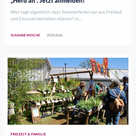
„Herd an“. Jetzt anmelden!
Wer sagt eigentlich, dass Sommerferien nur aus Freibad
und Eisessen bestehen müssen? In
Witzenhausen/Albshausen verwandelt sich die
Dorfstraße 7 dieses Jahr in ein kreatives Zentrum für
SUSANNE WESCHE
29.03.2026
Kinder und Jugendliche. Unter dem Motto
„klimafreundlich, kreati ..
FREIZEIT & FAMILIE