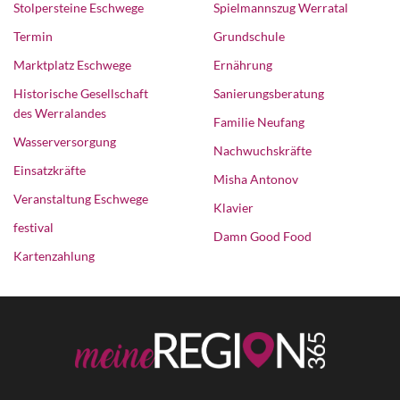
Stolpersteine Eschwege
Spielmannszug Werratal
Termin
Grundschule
Marktplatz Eschwege
Ernährung
Historische Gesellschaft
Sanierungsberatung
des Werralandes
Familie Neufang
Wasserversorgung
Nachwuchskräfte
Einsatzkräfte
Misha Antonov
Veranstaltung Eschwege
Klavier
festival
Damn Good Food
Kartenzahlung