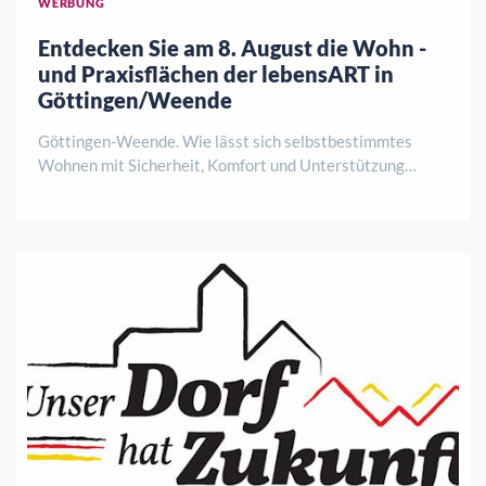
WERBUNG
Entdecken Sie am 8. August die Wohn -
und Praxisflächen der lebensART in
Göttingen/Weende
Göttingen-Weende. Wie lässt sich selbstbestimmtes
Wohnen mit Sicherheit, Komfort und Unterstützung
verbinden? Antworten darauf gibt es am Samstag, 8.
August, von 12 bis 15 Uhr bei einer
Baustellenbesichtigung der lebensART am Klosterpark.
HoKo und de ..